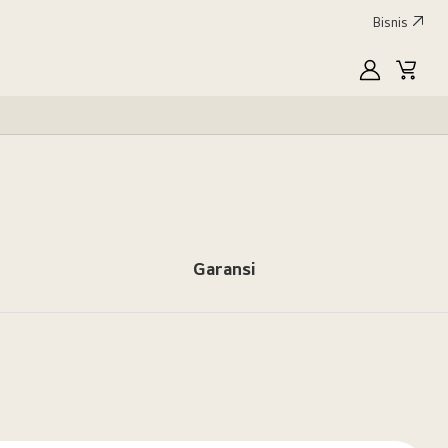
Bisnis
MyLG
Keran
Garansi