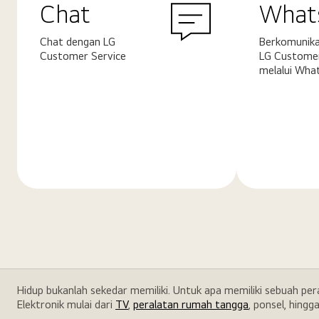
Chat
What
Chat dengan LG
Berkomunika
Customer Service
LG Customer
melalui Wha
Pelajari
Pelajari
selengkapnya
selengkapn
Hidup bukanlah sekedar memiliki. Untuk apa memiliki sebuah pe
Elektronik mulai dari
TV
,
peralatan rumah tangga
, ponsel, hingg