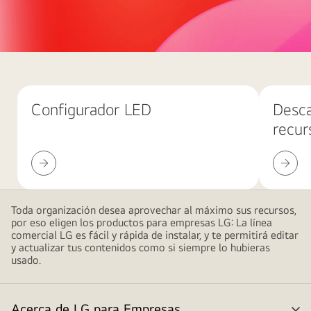
LG
Business
Fondo
rojo
abstracto
Configurador LED
Desca
con
recur
grandes
formas
Configurador
Descarg
de
LED
de
gradiente
recurso
rosa
superpuestas,
Toda organización desea aprovechar al máximo sus recursos,
por eso eligen los productos para empresas LG: La línea
creando
comercial LG es fácil y rápida de instalar, y te permitirá editar
un
y actualizar tus contenidos como si siempre lo hubieras
diseño
usado.
moderno
y
Acerca de LG para Empresas
minimalista