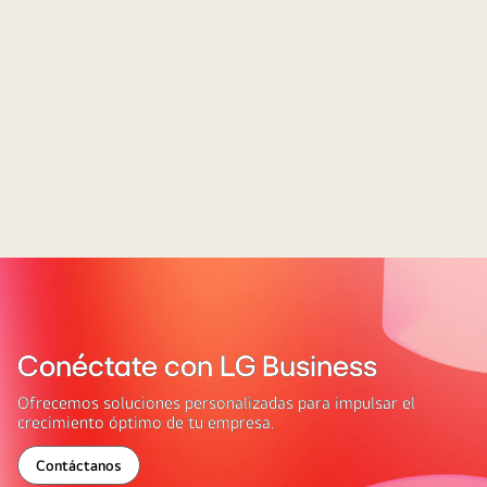
Conéctate con LG Business
Ofrecemos soluciones personalizadas para impulsar el
crecimiento óptimo de tu empresa.
Contáctanos
Conéctate
con