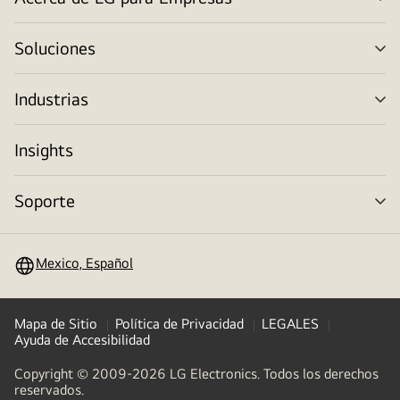
alt
me
Soluciones
alt
me
Industrias
alt
me
Insights
Soporte
alt
me
Mexico, Español
Mapa de Sitio
Política de Privacidad
LEGALES
Ayuda de Accesibilidad
Copyright © 2009-2026 LG Electronics. Todos los derechos
reservados.