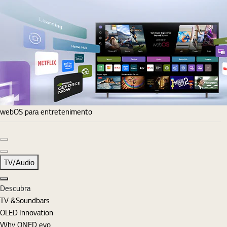
webOS para entretenimento
Diapositivo anterior
Diapositivo seguinte
TV/Audio
Fechar
Descubra
TV &Soundbars
OLED Innovation
Why QNED evo