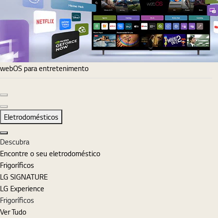
webOS para entretenimento
Diapositivo anterior
Diapositivo seguinte
Eletrodomésticos
Fechar
Descubra
Encontre o seu eletrodoméstico
Frigoríficos
LG SIGNATURE
LG Experience
Frigoríficos
Ver Tudo