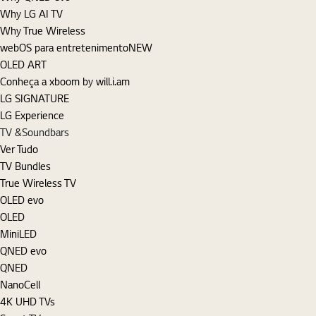
Why LG AI TV
Why True Wireless
webOS para entretenimento
NEW
OLED ART
Conheça a xboom by will.i.am
LG SIGNATURE
LG Experience
TV &Soundbars
Ver Tudo
TV Bundles
True Wireless TV
OLED evo
OLED
MiniLED
QNED evo
QNED
NanoCell
4K UHD TVs