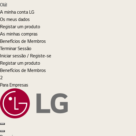
MyLG
Olá!
A minha conta LG
Os meus dados
Registar um produto
As minhas compras
Benefícios de Membros
Terminar Sessão
Iniciar sessão / Registe-se
Registar um produto
Benefícios de Membros
Cart
items
2
Para Empresas
Pesquisar
Iniciar sessão
MyLG
Cart
Open Menu
Close Menu