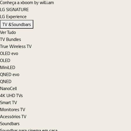
Conheça a xboom by will.i.am
LG SIGNATURE
LG Experience
TV &Soundbars
Ver Tudo
TV Bundles
True Wireless TV
OLED evo
OLED
MiniLED
QNED evo
QNED
NanoCell
4K UHD TVs
Smart TV
Monitores TV
Acessórios TV
Soundbars
Soundbar para cinema em casa