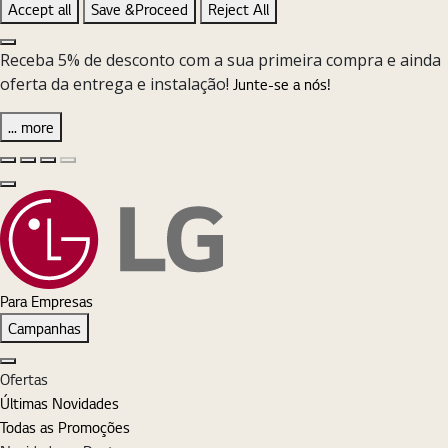
Accept all
Save &Proceed
Reject All
Close the Cookie Setting banner
Receba 5% de desconto com a sua primeira compra e ainda
oferta da entrega e instalação!
Junte-se a nós!
... more
Diapositivo anterior
Diapositivo seguinte
Pause Carousel
Play Carousel
Fechar
Para Empresas
Campanhas
Fechar
Ofertas
Últimas Novidades
Todas as Promoções