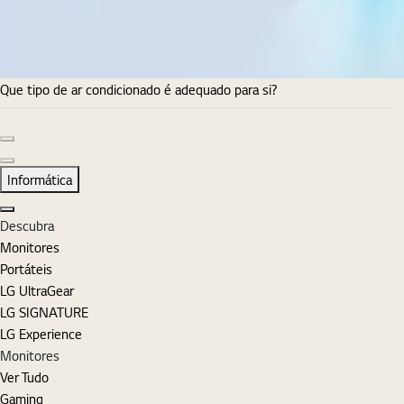
Que tipo de ar condicionado é adequado para si?
Diapositivo anterior
Diapositivo seguinte
Informática
Fechar
Descubra
Monitores
Portáteis
LG UltraGear
LG SIGNATURE
LG Experience
Monitores
Ver Tudo
Gaming