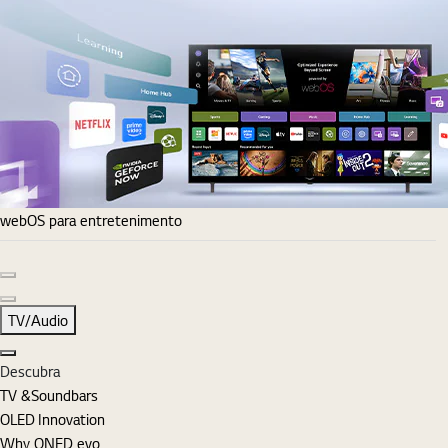
webOS para entretenimento
Diapositivo anterior
Diapositivo seguinte
TV/Audio
Fechar
Descubra
TV &Soundbars
OLED Innovation
Why QNED evo