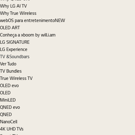
Why LG AI TV
Why True Wireless
webOS para entretenimento
NEW
OLED ART
Conheça a xboom by will.i.am
LG SIGNATURE
LG Experience
TV &Soundbars
Ver Tudo
TV Bundles
True Wireless TV
OLED evo
OLED
MiniLED
QNED evo
QNED
NanoCell
4K UHD TVs