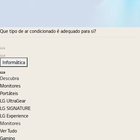
Que tipo de ar condicionado é adequado para si?
Diapositivo anterior
Diapositivo seguinte
Informática
Fechar
Descubra
Monitores
Portáteis
LG UltraGear
LG SIGNATURE
LG Experience
Monitores
Ver Tudo
Gaming