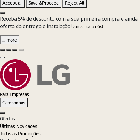
Accept all
Save &Proceed
Reject All
Close the Cookie Setting banner
Receba 5% de desconto com a sua primeira compra e ainda
oferta da entrega e instalação!
Junte-se a nós!
... more
Diapositivo anterior
Diapositivo seguinte
Pause Carousel
Play Carousel
Fechar
Para Empresas
Campanhas
Fechar
Ofertas
Últimas Novidades
Todas as Promoções