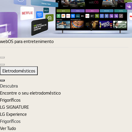
webOS para entretenimento
Diapositivo anterior
Diapositivo seguinte
Eletrodomésticos
Fechar
Descubra
Encontre o seu eletrodoméstico
Frigoríficos
LG SIGNATURE
LG Experience
Frigoríficos
Ver Tudo