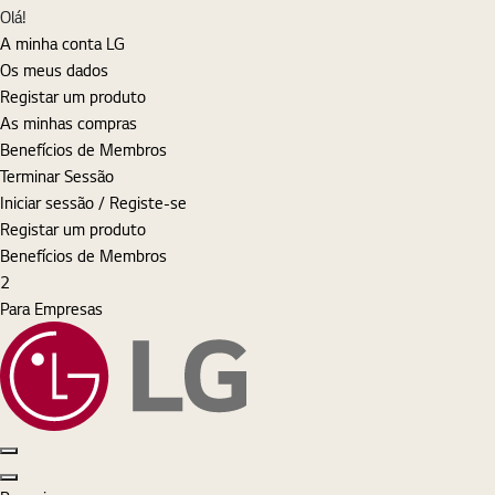
MyLG
Olá!
A minha conta LG
Os meus dados
Registar um produto
As minhas compras
Benefícios de Membros
Terminar Sessão
Iniciar sessão / Registe-se
Registar um produto
Benefícios de Membros
Cart
items
2
Para Empresas
Pesquisar
Iniciar sessão
MyLG
Cart
Open Menu
Close Menu