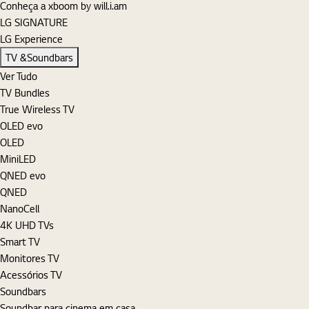
Conheça a xboom by will.i.am
LG SIGNATURE
LG Experience
TV &Soundbars
Ver Tudo
TV Bundles
True Wireless TV
OLED evo
OLED
MiniLED
QNED evo
QNED
NanoCell
4K UHD TVs
Smart TV
Monitores TV
Acessórios TV
Soundbars
Soundbar para cinema em casa