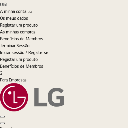
MyLG
Olá!
A minha conta LG
Os meus dados
Registar um produto
As minhas compras
Benefícios de Membros
Terminar Sessão
Iniciar sessão / Registe-se
Registar um produto
Benefícios de Membros
Cart
items
2
Para Empresas
Pesquisar
Iniciar sessão
MyLG
Cart
Open Menu
Close Menu