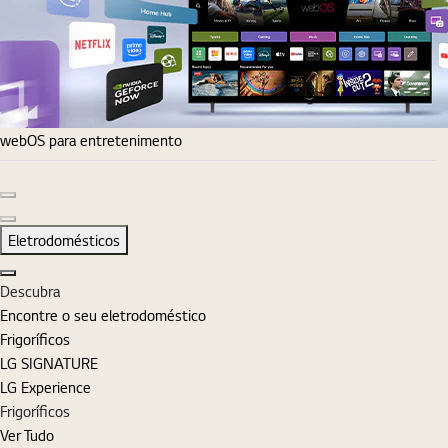
webOS para entretenimento
Diapositivo anterior
Diapositivo seguinte
Eletrodomésticos
Fechar
Descubra
Encontre o seu eletrodoméstico
Frigoríficos
LG SIGNATURE
LG Experience
Frigoríficos
Ver Tudo