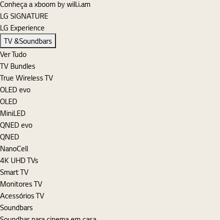
Conheça a xboom by will.i.am
LG SIGNATURE
LG Experience
TV &Soundbars
Ver Tudo
TV Bundles
True Wireless TV
OLED evo
OLED
MiniLED
QNED evo
QNED
NanoCell
4K UHD TVs
Smart TV
Monitores TV
Acessórios TV
Soundbars
Soundbar para cinema em casa