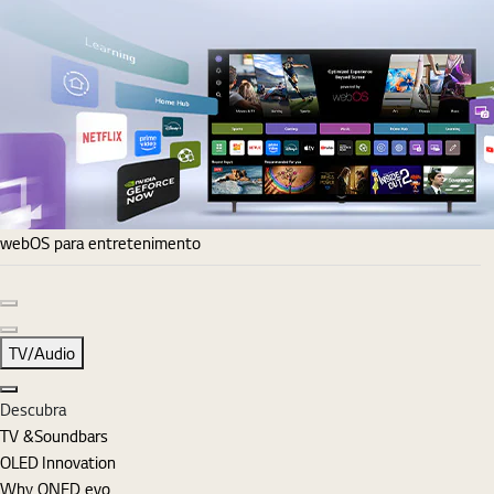
webOS para entretenimento
Diapositivo anterior
Diapositivo seguinte
TV/Audio
Fechar
Descubra
TV &Soundbars
OLED Innovation
Why QNED evo