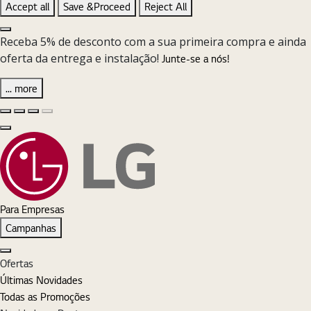
Accept all
Save &Proceed
Reject All
Close the Cookie Setting banner
Receba 5% de desconto com a sua primeira compra e ainda
oferta da entrega e instalação!
Junte-se a nós!
... more
Diapositivo anterior
Diapositivo seguinte
Pause Carousel
Play Carousel
Fechar
Para Empresas
Campanhas
Fechar
Ofertas
Últimas Novidades
Todas as Promoções