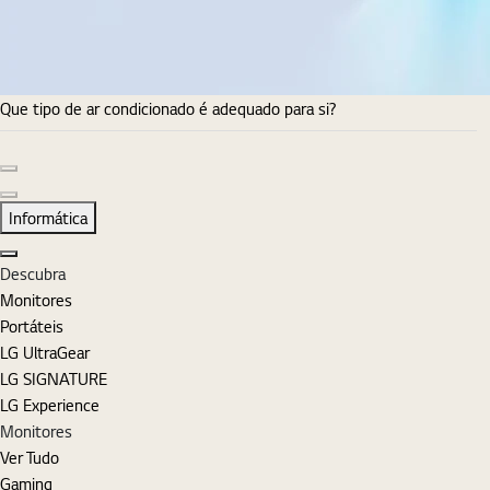
Que tipo de ar condicionado é adequado para si?
Diapositivo anterior
Diapositivo seguinte
Informática
Fechar
Descubra
Monitores
Portáteis
LG UltraGear
LG SIGNATURE
LG Experience
Monitores
Ver Tudo
Gaming