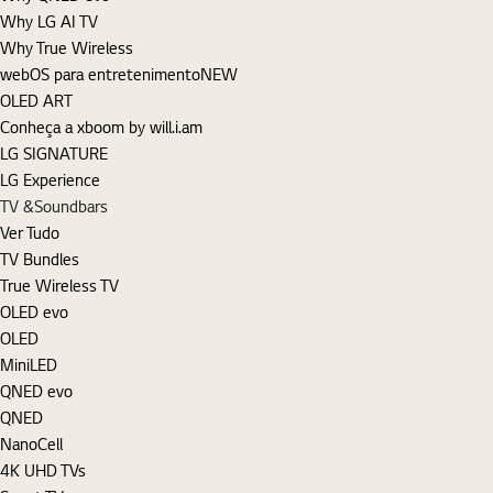
Why LG AI TV
Why True Wireless
webOS para entretenimento
NEW
OLED ART
Conheça a xboom by will.i.am
LG SIGNATURE
LG Experience
TV &Soundbars
Ver Tudo
TV Bundles
True Wireless TV
OLED evo
OLED
MiniLED
QNED evo
QNED
NanoCell
4K UHD TVs