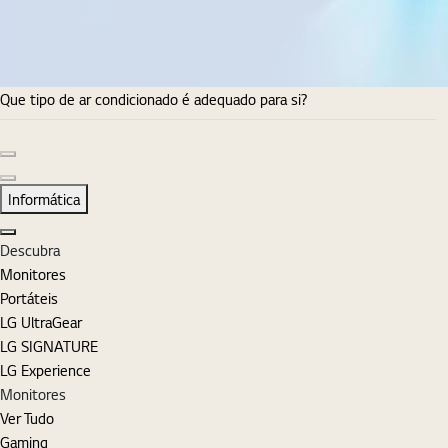
Que tipo de ar condicionado é adequado para si?
Diapositivo anterior
Diapositivo seguinte
Informática
Fechar
Descubra
Monitores
Portáteis
LG UltraGear
LG SIGNATURE
LG Experience
Monitores
Ver Tudo
Gaming