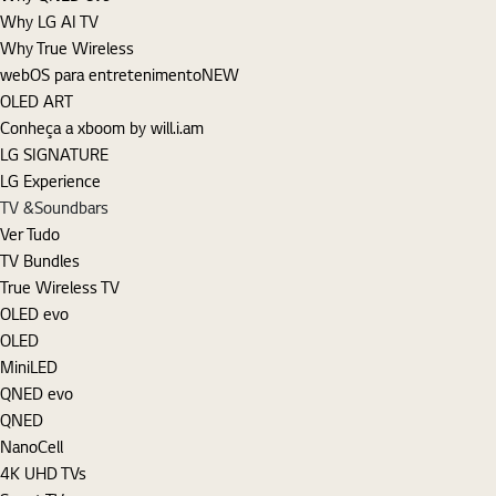
Why LG AI TV
Why True Wireless
webOS para entretenimento
NEW
OLED ART
Conheça a xboom by will.i.am
LG SIGNATURE
LG Experience
TV &Soundbars
Ver Tudo
TV Bundles
True Wireless TV
OLED evo
OLED
MiniLED
QNED evo
QNED
NanoCell
4K UHD TVs