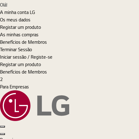
MyLG
Olá!
A minha conta LG
Os meus dados
Registar um produto
As minhas compras
Benefícios de Membros
Terminar Sessão
Iniciar sessão / Registe-se
Registar um produto
Benefícios de Membros
Cart
items
2
Para Empresas
Pesquisar
Iniciar sessão
MyLG
Cart
Open Menu
Close Menu