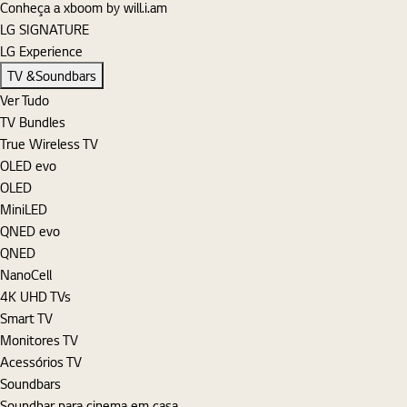
Conheça a xboom by will.i.am
LG SIGNATURE
LG Experience
TV &Soundbars
Ver Tudo
TV Bundles
True Wireless TV
OLED evo
OLED
MiniLED
QNED evo
QNED
NanoCell
4K UHD TVs
Smart TV
Monitores TV
Acessórios TV
Soundbars
Soundbar para cinema em casa