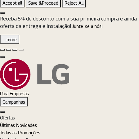
Accept all
Save &Proceed
Reject All
Close the Cookie Setting banner
Receba 5% de desconto com a sua primeira compra e ainda
oferta da entrega e instalação!
Junte-se a nós!
... more
Diapositivo anterior
Diapositivo seguinte
Pause Carousel
Play Carousel
Fechar
Para Empresas
Campanhas
Fechar
Ofertas
Últimas Novidades
Todas as Promoções