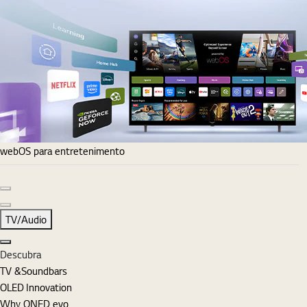
webOS para entretenimento
Diapositivo anterior
Diapositivo seguinte
TV/Audio
Fechar
Descubra
TV &Soundbars
OLED Innovation
Why QNED evo