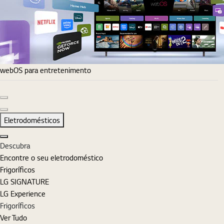
webOS para entretenimento
Diapositivo anterior
Diapositivo seguinte
Eletrodomésticos
Fechar
Descubra
Encontre o seu eletrodoméstico
Frigoríficos
LG SIGNATURE
LG Experience
Frigoríficos
Ver Tudo