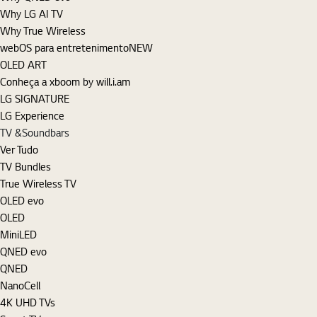
Why LG AI TV
Why True Wireless
webOS para entretenimento
NEW
OLED ART
Conheça a xboom by will.i.am
LG SIGNATURE
LG Experience
TV &Soundbars
Ver Tudo
TV Bundles
True Wireless TV
OLED evo
OLED
MiniLED
QNED evo
QNED
NanoCell
4K UHD TVs