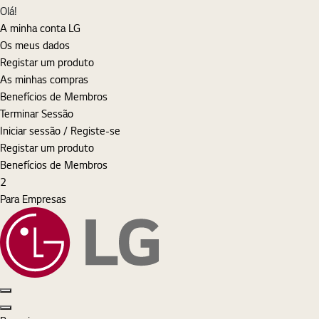
MyLG
Olá!
A minha conta LG
Os meus dados
Registar um produto
As minhas compras
Benefícios de Membros
Terminar Sessão
Iniciar sessão / Registe-se
Registar um produto
Benefícios de Membros
Cart
items
2
Para Empresas
Pesquisar
Iniciar sessão
MyLG
Cart
Open Menu
Close Menu