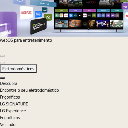
webOS para entretenimento
Diapositivo anterior
Diapositivo seguinte
Eletrodomésticos
Fechar
Descubra
Encontre o seu eletrodoméstico
Frigoríficos
LG SIGNATURE
LG Experience
Frigoríficos
Ver Tudo