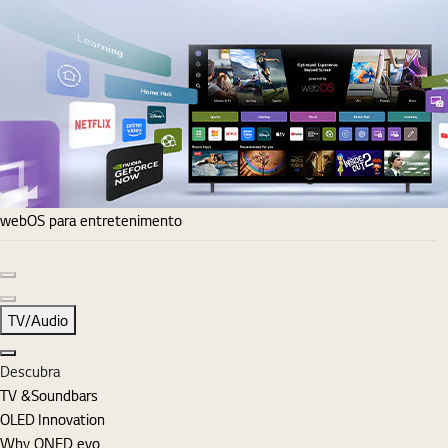
webOS para entretenimento
Diapositivo anterior
Diapositivo seguinte
TV/Audio
Fechar
Descubra
TV &Soundbars
OLED Innovation
Why QNED evo