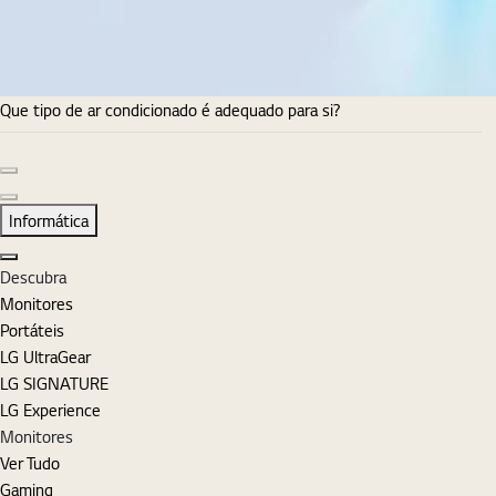
Que tipo de ar condicionado é adequado para si?
Diapositivo anterior
Diapositivo seguinte
Informática
Fechar
Descubra
Monitores
Portáteis
LG UltraGear
LG SIGNATURE
LG Experience
Monitores
Ver Tudo
Gaming