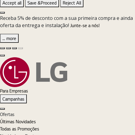
Accept all
Save &Proceed
Reject All
Close the Cookie Setting banner
Receba 5% de desconto com a sua primeira compra e ainda
oferta da entrega e instalação!
Junte-se a nós!
... more
Diapositivo anterior
Diapositivo seguinte
Pause Carousel
Play Carousel
Fechar
Para Empresas
Campanhas
Fechar
Ofertas
Últimas Novidades
Todas as Promoções