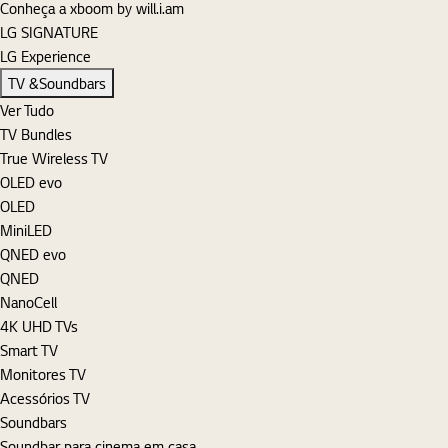
Conheça a xboom by will.i.am
LG SIGNATURE
LG Experience
TV &Soundbars
Ver Tudo
TV Bundles
True Wireless TV
OLED evo
OLED
MiniLED
QNED evo
QNED
NanoCell
4K UHD TVs
Smart TV
Monitores TV
Acessórios TV
Soundbars
Soundbar para cinema em casa