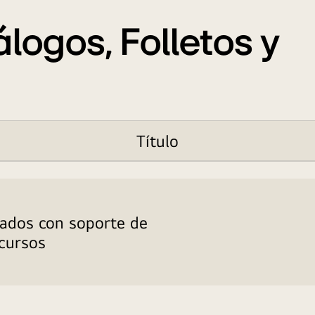
energé
energét
ogos, Folletos y
ofrecen rent
Título
nados con soporte de
ecursos