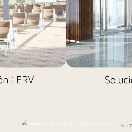
ón : ERV
Soluci
MULTI
Mini