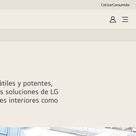
Cotizar
Consumidor
Inicio
sesión/Reg
tiles y potentes,
as soluciones de LG
es interiores como