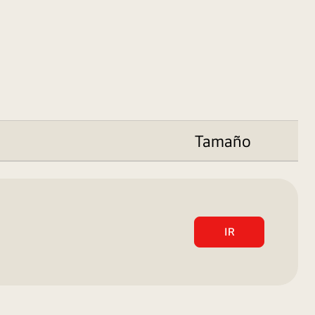
ticos sostenibles. Al proporcionar un confort, eficiencia
ica y fiabilidad excepcionales, las soluciones VRF de LG
abilidad y una instalación más sencilla, por lo que están
ampliamente consideradas entre los sistemas de aire
acondicionado más versátiles y potentes.
Tamaño
IR