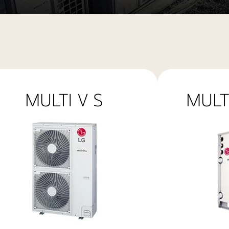
MULTI V S
MULT