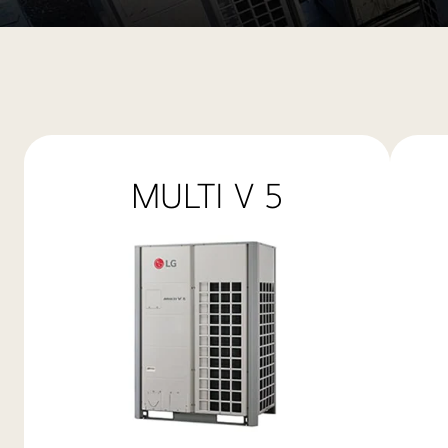
VRF_01_MULTI_V_16112017_M_1510803491246
MULTI V 5