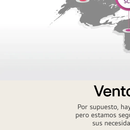
a
Vent
black
basic
image
Por supuesto, hay
pero estamos seg
sus necesida