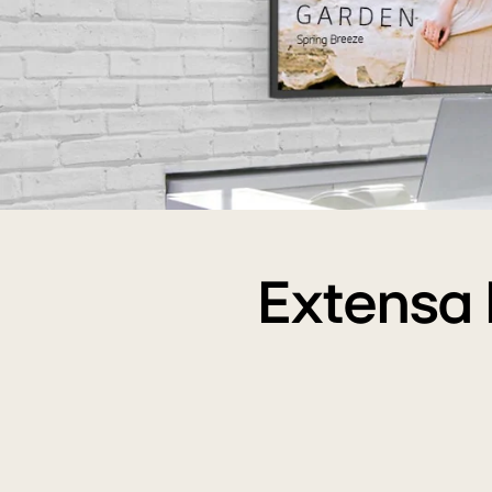
LG
ExtendedCare1
Extensa 