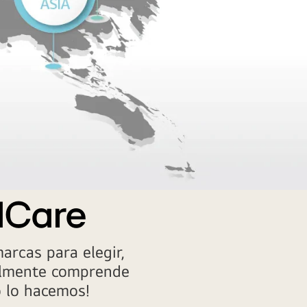
dCare
arcas para elegir,
almente comprende
o lo hacemos!