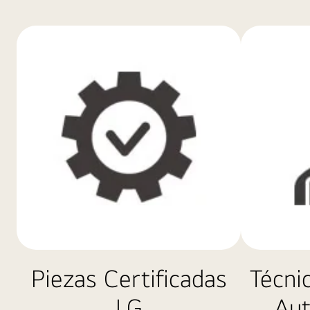
Piezas Certificadas
Técni
LG
Aut