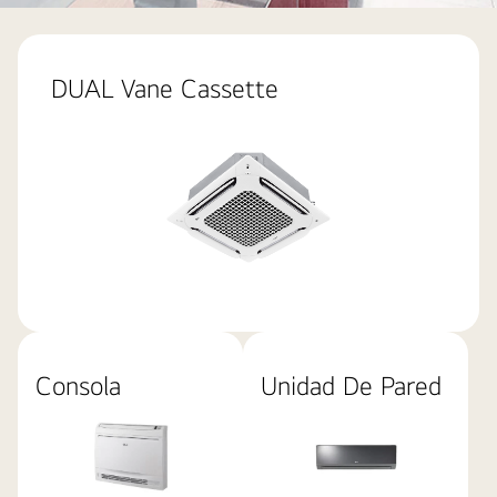
Indoor-
Unit_01_MULTI_V_Indoor_Unit_20112017_D_1511160083833
DUAL Vane Cassette
Consola
Unidad De Pared