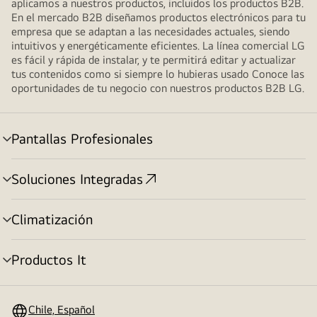
aplicamos a nuestros productos, incluidos los productos B2B.
En el mercado B2B diseñamos productos electrónicos para tu
empresa que se adaptan a las necesidades actuales, siendo
intuitivos y energéticamente eficientes. La línea comercial LG
es fácil y rápida de instalar, y te permitirá editar y actualizar
tus contenidos como si siempre lo hubieras usado Conoce las
oportunidades de tu negocio con nuestros productos B2B LG.
Pantallas Profesionales
cambiar
de
menú
Soluciones Integradas
cambiar
de
menú
Climatización
cambiar
de
menú
Productos It
cambiar
de
menú
Chile, Español