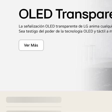
OLED Transpar
La señalización OLED transparente de LG anima cualquie
Sea testigo del poder de la tecnología OLED y táctil a 
Ver Más
OLED
Transparente
BANNER-
OLED-
TRANSPARENTE