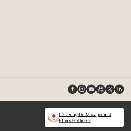
LG Jeong-Do Management
(
opens
Ethics Hotline >
in