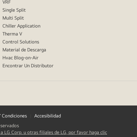
VRF
Single Split
Multi Split
Chiller Application
Therma V
Control Solutions
Material de Descarga
Hvac Blog-on-Air
Encontrar Un Distributor
Y Condiciones
Accesibilidad
eservados
(
opens
a LG Corp. u otras filiales de LG, por favor haga clic