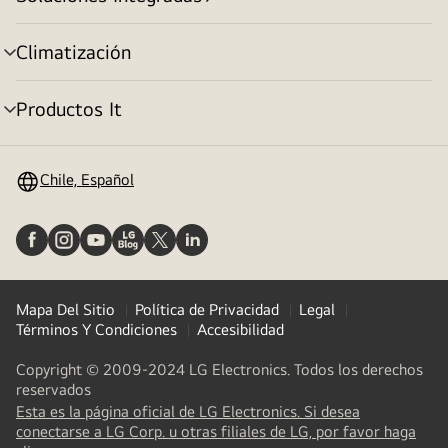
cambiar
de
menú
Climatización
cambiar
de
menú
Productos It
cambiar
de
menú
Chile, Español
Mapa Del Sitio
Política de Privacidad
Legal
Términos Y Condiciones
Accesibilidad
Copyright © 2009-2024 LG Electronics. Todos los derechos
reservados
Esta es la página oficial de LG Electronics. Si desea
conectarse a LG Corp. u otras filiales de LG, por favor haga