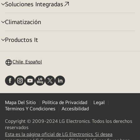
menú
Soluciones Integradas
cambiar
de
menú
Climatización
cambiar
de
menú
Productos It
cambiar
de
menú
Chile, Español
Mapa Del Sitio
Política de Privacidad
Legal
Términos Y Condiciones
Accesibilidad
Copyright © 2009-2024 LG Electronics. Todos los derechos
reservados
Esta es la página oficial de LG Electronics. Si desea