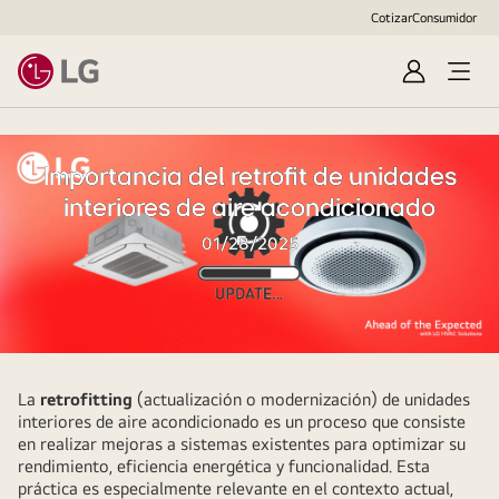
Cotizar
Consumidor
Inicio
sesión/Reg
Importancia del retrofit de unidades
interiores de aire acondicionado
01/28/2025
La
retrofitting
(actualización o modernización) de unidades
interiores de aire acondicionado es un proceso que consiste
en realizar mejoras a sistemas existentes para optimizar su
rendimiento, eficiencia energética y funcionalidad. Esta
práctica es especialmente relevante en el contexto actual,