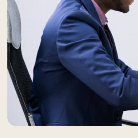
D01_blog4-
Image-