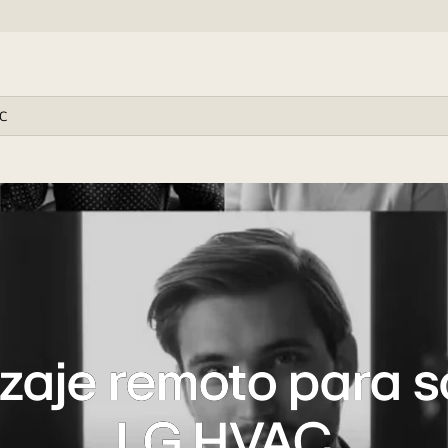
AC
zaje remoto para s
LG HVAC