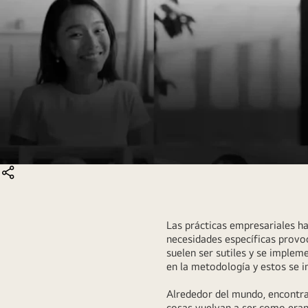
COMPARTIR
Las prácticas empresariales ha
necesidades específicas provo
suelen ser sutiles y se imple
en la metodología y estos se 
Alrededor del mundo, encontra
cosas vuelvan a ser como eran