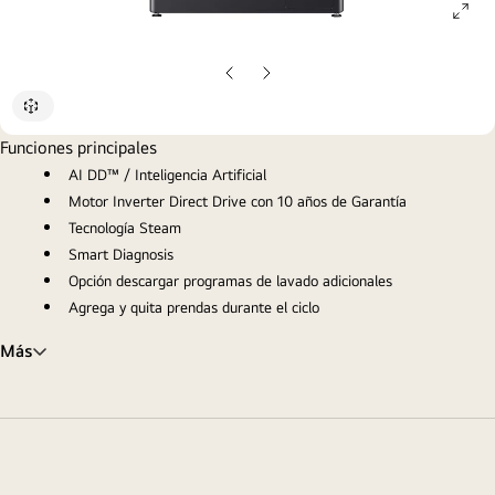
ope
gall
pop
Diapositiva
Siguiente
anterior
diapositiva
Funciones principales
AI DD™ / Inteligencia Artificial
Motor Inverter Direct Drive con 10 años de Garantía
Tecnología Steam
Smart Diagnosis
Opción descargar programas de lavado adicionales
Agrega y quita prendas durante el ciclo
Más