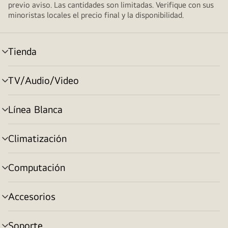
previo aviso. Las cantidades son limitadas. Verifique con sus
minoristas locales el precio final y la disponibilidad.
Tienda
cambiar
de
menú
TV/Audio/Video
cambiar
de
menú
Línea Blanca
cambiar
de
menú
Climatización
cambiar
de
menú
Computación
cambiar
de
menú
Accesorios
cambiar
de
menú
Soporte