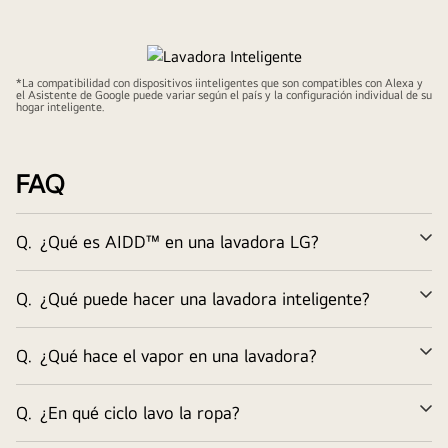
ThinQ™
*La compatibilidad con dispositivos iinteligentes que son compatibles con Alexa y
el Asistente de Google puede variar según el país y la configuración individual de su
Lavadora Inteligente
hogar inteligente.
Con la tecnología ThinQ™, disfruta del lavado inteligente al
operar y monitorear tus ciclos de lavado de forma remota, y
FAQ
además poder descargar ciclos adicionales. Comienza a
disfrutar de tus lavados a distancia mediante Wifi.
Q.
¿Qué es AIDD™ en una lavadora LG?
Mira la película completa
Am
Q.
¿Qué puede hacer una lavadora inteligente?
Am
Q.
¿Qué hace el vapor en una lavadora?
Am
Q.
¿En qué ciclo lavo la ropa?
Am