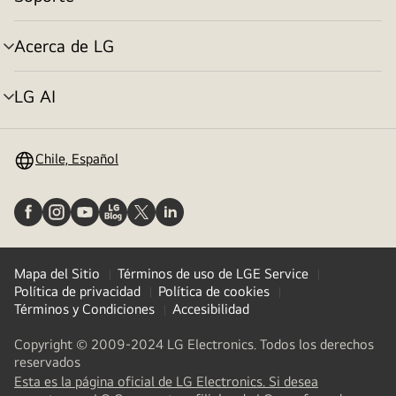
cambiar
de
menú
Acerca de LG
cambiar
de
menú
LG AI
cambiar
de
menú
Chile, Español
Mapa del Sitio
Términos de uso de LGE Service
Política de privacidad
Política de cookies
Términos y Condiciones
Accesibilidad
Copyright © 2009-2024 LG Electronics. Todos los derechos
reservados
Esta es la página oficial de LG Electronics. Si desea