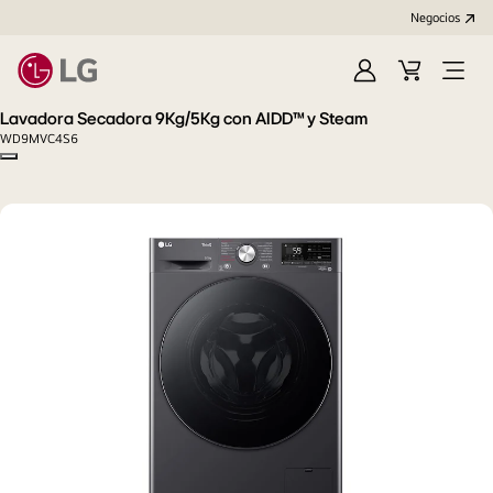
Negocios
Iniciar
Carrito
Open
sesión/Regístrat
de
Menu
Lavadora Secadora 9Kg/5Kg con AIDD™ y Steam
compras
WD9MVC4S6
Copy model name