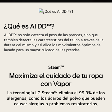
Lavado
Inteligente,
prendas
18%
¿Qué es AI DD™?
más
AI DD™ no sólo detecta el peso de las prendas, sino que
protegidas.
también detecta las características del tejido a través de la
dureza del mismo y asi elige los movimientos óptimos de
lavado para un mayor cuidado de las prendas.
Steam™
Maximiza el cuidado de tu ropa
con Vapor
La tecnología LG Steam™ elimina el 99.9% de los
alérgenos, como los ácaros del polvo que pueden
causar alergias o problemas respiratorios.