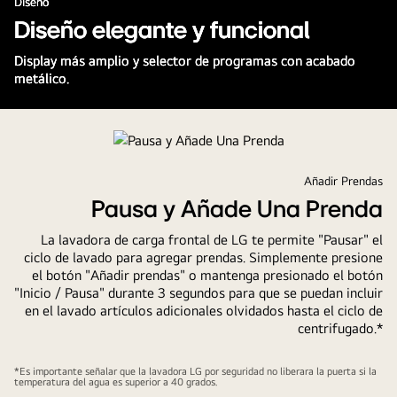
Diseño
acero inoxidable que aportan mayor durabilidad, higiene y
Diseño elegante y funcional
cuidado de las prendas.
Display más amplio y selector de programas con acabado
Mira la película completa
metálico.
Añadir Prendas
Pausa y Añade Una Prenda
La lavadora de carga frontal de LG te permite "Pausar" el
ciclo de lavado para agregar prendas. Simplemente presione
el botón "Añadir prendas" o mantenga presionado el botón
"Inicio / Pausa" durante 3 segundos para que se puedan incluir
en el lavado artículos adicionales olvidados hasta el ciclo de
centrifugado.*
*Es importante señalar que la lavadora LG por seguridad no liberara la puerta si la
temperatura del agua es superior a 40 grados.