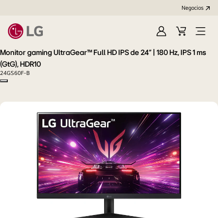
Negocios
Iniciar
Carrito
Open
sesión/Regístrat
de
Menu
Monitor gaming UltraGear™ Full HD IPS de 24” | 180 Hz, IPS 1 ms
compras
(GtG), HDR10
24GS60F-B
Copy model name