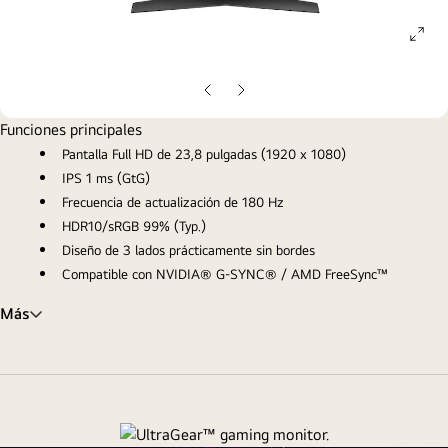
ope
gall
pop
Diapositiva
Siguiente
anterior
diapositiva
Funciones principales
Pantalla Full HD de 23,8 pulgadas (1920 x 1080)
IPS 1 ms (GtG)
Frecuencia de actualización de 180 Hz
HDR10/sRGB 99% (Typ.)
Diseño de 3 lados prácticamente sin bordes
Compatible con NVIDIA® G-SYNC® / AMD FreeSync™
Más