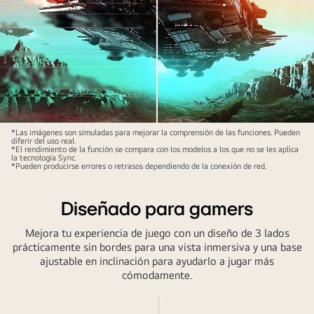
Technology
*Las imágenes son simuladas para mejorar la comprensión de las funciones. Pueden
diferir del uso real.
for
*El rendimiento de la función se compara con los modelos a los que no se les aplica
la tecnología Sync.
flawless
*Pueden producirse errores o retrasos dependiendo de la conexión de red.
gaming.
Diseñado para gamers
Mejora tu experiencia de juego con un diseño de 3 lados
prácticamente sin bordes para una vista inmersiva y una base
ajustable en inclinación para ayudarlo a jugar más
cómodamente.