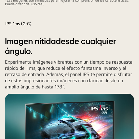
*Las imágenes son simuladas para mejorar la comprensión de las características.
Puede diferir del uso real.
rate..
IPS 1ms (GtG)
Imagen nítidadesde cualquier
ángulo.
Experimenta imágenes vibrantes con un tiempo de respuesta
rápido de 1 ms, que reduce el efecto fantasma inverso y el
retraso de entrada. Además, el panel IPS te permite disfrutar
de estas impresionantes imágenes con claridad desde un
amplio ángulo de hasta 178°.