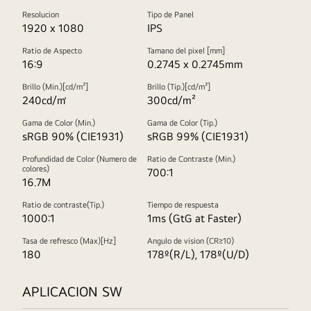
Resolucion
Tipo de Panel
1920 x 1080
IPS
Ratio de Aspecto
Tamano del pixel [mm]
16:9
0.2745 x 0.2745mm
Brillo (Min.)[cd/m²]
Brillo (Tip.)[cd/m²]
240cd/㎡
300cd/m²
Gama de Color (Min.)
Gama de Color (Tip.)
sRGB 90% (CIE1931)
sRGB 99% (CIE1931)
Profundidad de Color (Numero de
Ratio de Contraste (Min.)
colores)
700:1
16.7M
Ratio de contraste(Tip.)
Tiempo de respuesta
1000:1
1ms (GtG at Faster)
Tasa de refresco (Max)[Hz]
Angulo de vision (CR≥10)
180
178º(R/L), 178º(U/D)
APLICACION SW