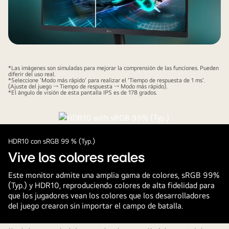
*Las imágenes son simuladas para mejorar la comprensión de las funciones. Pueden
diferir del uso real.
*Seleccione 'Modo más rápido' para realizar el 'Tiempo de respuesta de 1 ms'.
(Ajuste del juego → Tiempo de respuesta → Modo más rápido).
*El ángulo de visión de esta pantalla IPS es de 178 grados.
HDR10 con sRGB 99 % (Typ.)
Vive los colores reales
Este monitor admite una amplia gama de colores, sRGB 99%
(Typ.) y HDR10, reproduciendo colores de alta fidelidad para
que los jugadores vean los colores que los desarrolladores
del juego crearon sin importar el campo de batalla.