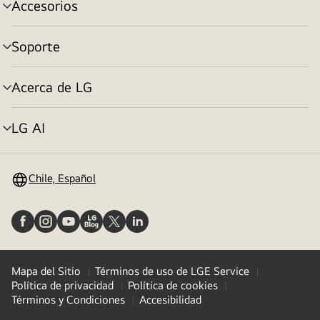
Accesorios
cambiar
de
menú
Soporte
cambiar
de
menú
Acerca de LG
cambiar
de
menú
LG AI
cambiar
de
menú
Chile, Español
Mapa del Sitio
Términos de uso de LGE Service
Política de privacidad
Política de cookies
Términos y Condiciones
Accesibilidad