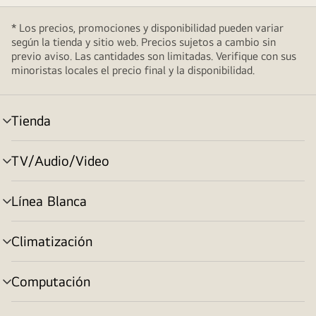
* Los precios, promociones y disponibilidad pueden variar
según la tienda y sitio web. Precios sujetos a cambio sin
previo aviso. Las cantidades son limitadas. Verifique con sus
minoristas locales el precio final y la disponibilidad.
Tienda
cambiar
de
menú
TV/Audio/Video
cambiar
de
menú
Línea Blanca
cambiar
de
menú
Climatización
cambiar
de
menú
Computación
cambiar
de
menú