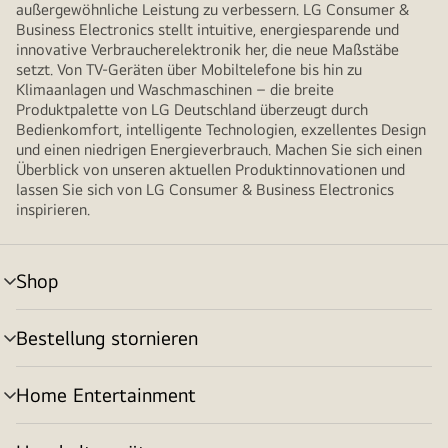
außergewöhnliche Leistung zu verbessern. LG Consumer &
Business Electronics stellt intuitive, energiesparende und
innovative Verbraucherelektronik her, die neue Maßstäbe
setzt. Von TV-Geräten über Mobiltelefone bis hin zu
Klimaanlagen und Waschmaschinen – die breite
Produktpalette von LG Deutschland überzeugt durch
Bedienkomfort, intelligente Technologien, exzellentes Design
und einen niedrigen Energieverbrauch. Machen Sie sich einen
Überblick von unseren aktuellen Produktinnovationen und
lassen Sie sich von LG Consumer & Business Electronics
inspirieren.
Shop
Menü
umschalten
Bestellung stornieren
Menü
umschalten
Home Entertainment
Menü
umschalten