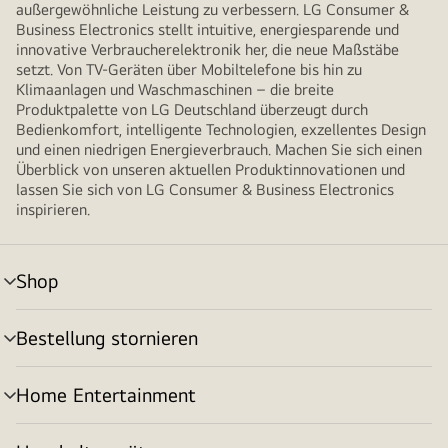
außergewöhnliche Leistung zu verbessern. LG Consumer &
Business Electronics stellt intuitive, energiesparende und
innovative Verbraucherelektronik her, die neue Maßstäbe
setzt. Von TV-Geräten über Mobiltelefone bis hin zu
Klimaanlagen und Waschmaschinen – die breite
Produktpalette von LG Deutschland überzeugt durch
Bedienkomfort, intelligente Technologien, exzellentes Design
und einen niedrigen Energieverbrauch. Machen Sie sich einen
Überblick von unseren aktuellen Produktinnovationen und
lassen Sie sich von LG Consumer & Business Electronics
inspirieren.
Shop
Menü
umschalten
Bestellung stornieren
Menü
umschalten
Home Entertainment
Menü
umschalten