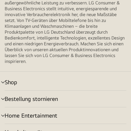
außergewöhnliche Leistung zu verbessern. LG Consumer &
Business Electronics stellt intuitive, energiesparende und
innovative Verbraucherelektronik her, die neue Maßstäbe
setzt. Von TV-Geräten über Mobiltelefone bis hin zu
Klimaanlagen und Waschmaschinen – die breite
Produktpalette von LG Deutschland überzeugt durch
Bedienkomfort, intelligente Technologien, exzellentes Design
und einen niedrigen Energieverbrauch. Machen Sie sich einen
Überblick von unseren aktuellen Produktinnovationen und
lassen Sie sich von LG Consumer & Business Electronics
inspirieren.
Shop
Menü
umschalten
Bestellung stornieren
Menü
umschalten
Home Entertainment
Menü
umschalten