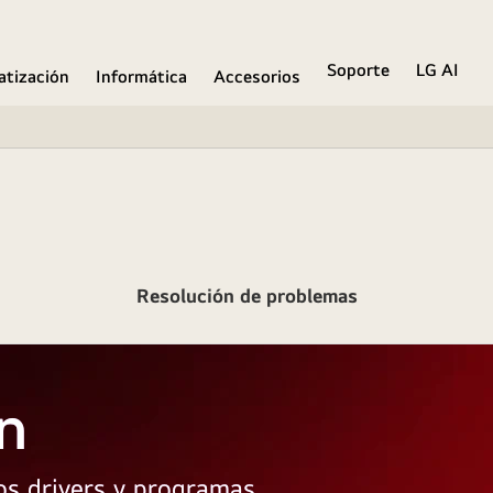
Soporte
LG AI
atización
Informática
Accesorios
Resolución de problemas
n
los drivers y programas