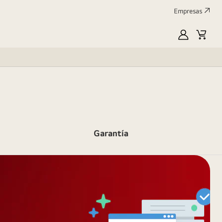
Empresas
MyLG
Carrit
de
compr
Garantía