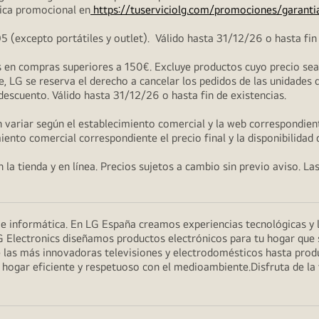
ica promocional en
https://tuserviciolg.com/promociones/garanti
excepto portátiles y outlet). Válido hasta 31/12/26 o hasta fin 
en compras superiores a 150€. Excluye productos cuyo precio sea i
, LG se reserva el derecho a cancelar los pedidos de las unidades 
 descuento. Válido hasta 31/12/26 o hasta fin de existencias.
 variar según el establecimiento comercial y la web correspondient
miento comercial correspondiente el precio final y la disponibilidad
la tienda y en línea. Precios sujetos a cambio sin previo aviso. La
n e informática. En LG España creamos experiencias tecnológicas y
G Electronics diseñamos productos electrónicos para tu hogar que se
 las más innovadoras televisiones y electrodomésticos hasta prod
un hogar eficiente y respetuoso con el medioambiente.Disfruta de l