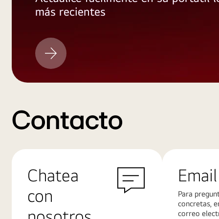
más recientes
LG
actualización
Contacto
Chatea
Email
con
Para pregun
concretas, e
nosotros
correo elect