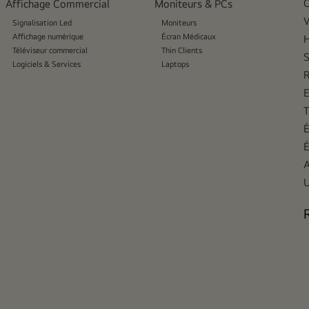
C
Affichage Commercial
Moniteurs & PCs
V
Signalisation Led
Moniteurs
Affichage numérique
Écran Médicaux
H
Téléviseur commercial
Thin Clients
S
Logiciels & Services
Laptops
R
E
T
É
É
A
U