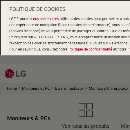
POLITIQUE DE COOKIES
LGE France et
nos partenaires
utilisent des cookies pour permettre à not
une expérience de navigation fluide (cookies de performance), vous suggér
(cookies d’analyse) et vous permettre de partager du contenu sur les méd
En cliquant sur « TOUT ACCEPTER », vous acceptez notre utilisation des coo
l’exception des cookies strictement nécessaires). Cliquez sur « Personnal
Pour en savoir plus, consultez notre
Politique de confidentialité
et notre
P
Home
Moniteurs et PC
Écrans médicaux
Moniteurs Chirurgicaux
Moniteurs & PCs
Voir tous les produits
Moni