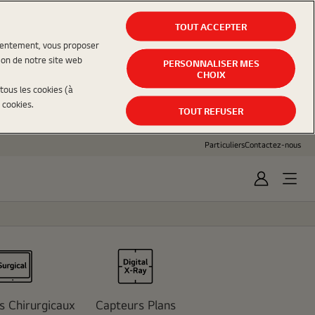
TOUT ACCEPTER
nsentement, vous proposer
ion de notre site web
PERSONNALISER MES
CHOIX
tous les cookies (à
 cookies.
TOUT REFUSER
Particuliers
Contactez-nous
Sign
In
s Chirurgicaux
Capteurs Plans