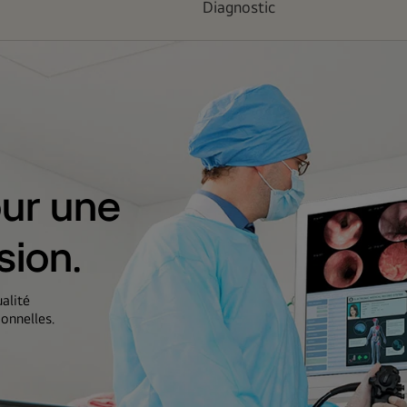
Diagnostic
our une
sion.
alité
ionnelles.