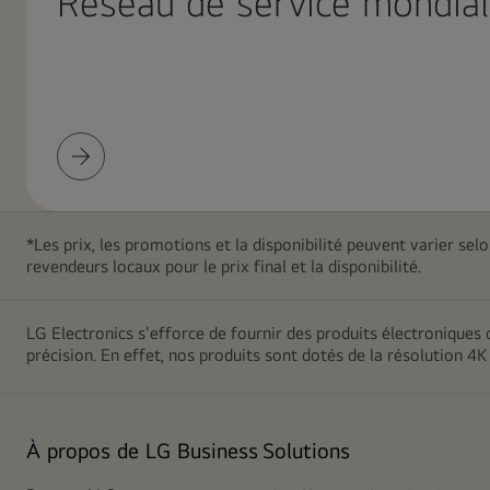
Réseau de service mondial
de
grandes
formes
dégradées
roses
qui
Réseau
se
de
chevauchent,
service
créant
mondial
*Les prix, les promotions et la disponibilité peuvent varier sel
un
revendeurs locaux pour le prix final et la disponibilité.
design
moderne
et
LG Electronics s'efforce de fournir des produits électroniques
minimaliste
précision. En effet, nos produits sont dotés de la résolution 4K
À propos de LG Business
Solutions