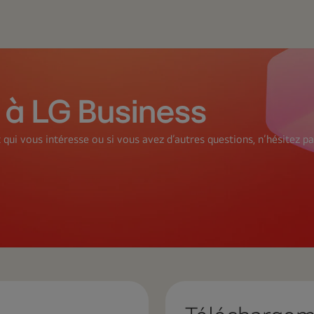
à LG Business
qui vous intéresse ou si vous avez d’autres questions, n’hésitez pas