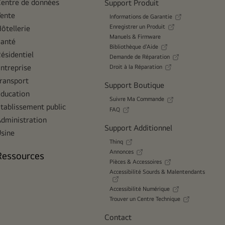
entre de données
Support Produit
ente
Informations de Garantie
Enregistrer un Produit
ôtellerie
Manuels & Firmware
anté
Bibliothèque d'Aide
ésidentiel
Demande de Réparation
ntreprise
Droit à la Réparation
ransport
Support Boutique
ducation
Suivre Ma Commande
tablissement public
FAQ
dministration
Support Additionnel
sine
Thinq
Annonces
Ressources
Pièces & Accessoires
Accessibilité Sourds & Malentendants
Accessibilité Numérique
Trouver un Centre Technique
Contact