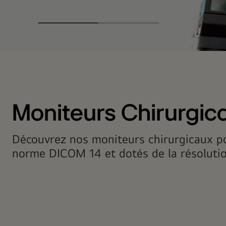
Moniteurs
chirurgicaux
aidant
le
personnel
Moniteurs Chirurgic
à
réaliser
Découvrez nos moniteurs chirurgicaux po
des
norme DICOM 14 et dotés de la résolution
opérations
chirurgicales
particulièrement
précises.