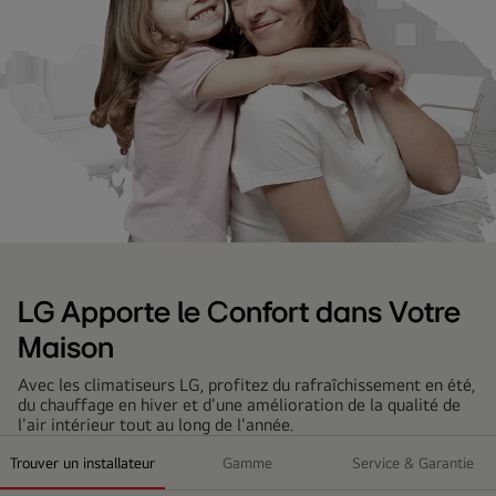
Une
mère
et
LG Apporte le Confort dans Votre
une
Maison
fille
Avec les climatiseurs LG, profitez du rafraîchissement en été,
heureuses
du chauffage en hiver et d'une amélioration de la qualité de
et
l'air intérieur tout au long de l'année.
confortables.
Trouver un installateur
Gamme
Service & Garantie