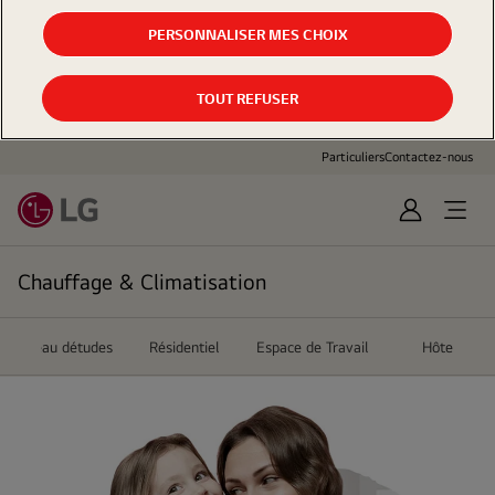
PERSONNALISER MES CHOIX
TOUT REFUSER
Particuliers
Contactez-nous
Sign
In
Chauffage & Climatisation
Bureau détudes
Résidentiel
Espace de Travail
Hôtel