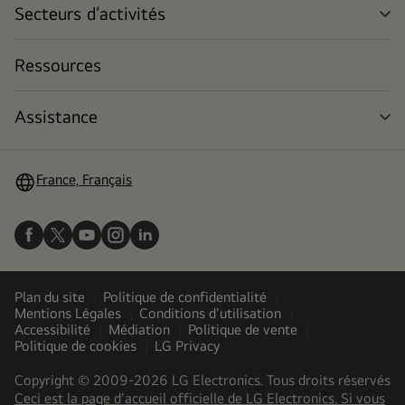
Secteurs d’activités
me
dér
Ressources
Assistance
me
dér
France, Français
Plan du site
Politique de confidentialité
Mentions Légales
Conditions d'utilisation
Accessibilité
Médiation
Politique de vente
Politique de cookies
LG Privacy
Copyright © 2009-2026 LG Electronics. Tous droits réservés
Ceci est la page d'accueil officielle de LG Electronics. Si vous