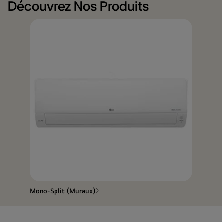
Trouvez
Découvrez Nos Produits
facilement
et
rapidement
un
installateur
CVC
grâce
à
votre
téléphone.
Mono-Split (Muraux)