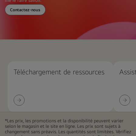
me le faire savoir.
Contactez-nous
Fond
rouge
abstrait
avec
Téléchargement de ressources
Assis
de
grandes
formes
dégradées
Téléchargement
Assista
roses
de
techniq
qui
ressources
se
*Les prix, les promotions et la disponibilité peuvent varier
chevauchent,
selon le magasin et le site en ligne. Les prix sont sujets à
créant
changement sans préavis. Les quantités sont limitées. Vérifiez