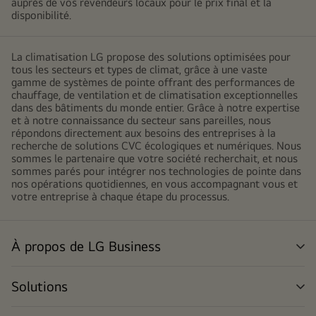
auprès de vos revendeurs locaux pour le prix final et la
un
disponibilité.
design
moderne
et
La climatisation LG propose des solutions optimisées pour
tous les secteurs et types de climat, grâce à une vaste
minimaliste
gamme de systèmes de pointe offrant des performances de
chauffage, de ventilation et de climatisation exceptionnelles
dans des bâtiments du monde entier. Grâce à notre expertise
et à notre connaissance du secteur sans pareilles, nous
répondons directement aux besoins des entreprises à la
recherche de solutions CVC écologiques et numériques. Nous
sommes le partenaire que votre société recherchait, et nous
sommes parés pour intégrer nos technologies de pointe dans
nos opérations quotidiennes, en vous accompagnant vous et
votre entreprise à chaque étape du processus.
À propos de LG Business
me
dér
Solutions
me
dér