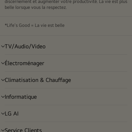
discernement et augmenter votre productivité. La vie est plus
belle lorsque vous la respectez.
*Life's Good = La vie est belle
TV/Audio/Video
menu
déroulant
Électroménager
menu
déroulant
Climatisation & Chauffage
menu
déroulant
Informatique
menu
déroulant
LG AI
menu
déroulant
Service Clients