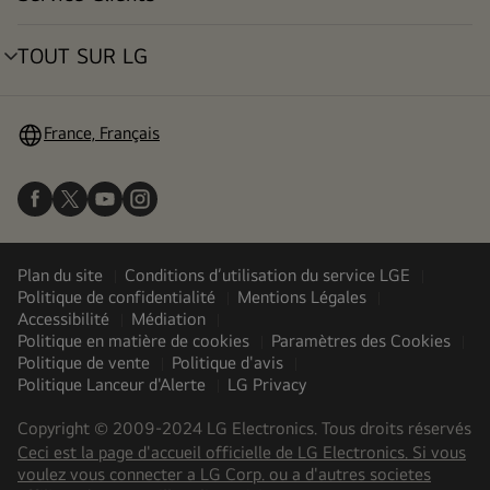
menu
déroulant
TOUT SUR LG
menu
déroulant
France, Français
Plan du site
Conditions d’utilisation du service LGE
Politique de confidentialité
Mentions Légales
Accessibilité
Médiation
Politique en matière de cookies
Paramètres des Cookies
Politique de vente
Politique d'avis
Politique Lanceur d'Alerte
LG Privacy
Copyright © 2009-2024 LG Electronics. Tous droits réservés
Ceci est la page d'accueil officielle de LG Electronics. Si vous
voulez vous connecter a LG Corp. ou a d'autres societes