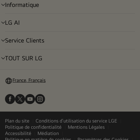
Informatique
menu
déroulant
LG AI
menu
déroulant
Service Clients
menu
déroulant
TOUT SUR LG
menu
déroulant
France, Français
Plan du site
Conditions d’utilisation du service LGE
Politique de confidentialité
Mentions Légales
Accessibilité
Médiation
Politique en matière de cookies
Paramètres des Cookies