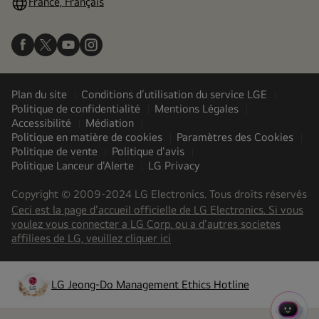
France, Français
Plan du site
Conditions d’utilisation du service LGE
Politique de confidentialité
Mentions Légales
Accessibilité
Médiation
Politique en matière de cookies
Paramètres des Cookies
Politique de vente
Politique d'avis
Politique Lanceur d'Alerte
LG Privacy
Copyright © 2009-2024 LG Electronics. Tous droits réservés
Ceci est la page d'accueil officielle de LG Electronics. Si vous
voulez vous connecter a LG Corp. ou a d'autres societes
(
opens
affiliees de LG, veuillez cliquer ici
in
a
new
LG Jeong-Do Management Ethics Hotline
tab
)
MENU