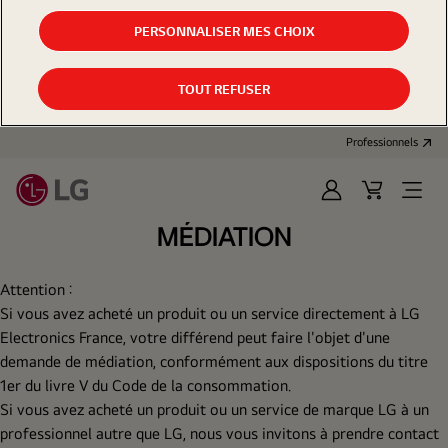
PERSONNALISER MES CHOIX
TOUT REFUSER
Professionnels
Se
Panier
Open
connecter
d'achat
Menu
MÉDIATION
Attention :
Si vous avez acheté un produit ou un service directement à LG
Electronics France,
votre différend peut faire l'objet d'une
demande de médiation, conformément aux dispositions du titre
1er du livre V du Code de la consommation.
Si vous avez acheté un produit ou un service de marque LG à un
professionnel autre que LG, nous vous invitons à prendre contact