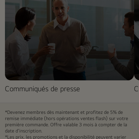
Communiqués de presse
C
*Devenez membres dès maintenant et profitez de 5% de
remise immédiate (hors opérations ventes flash) sur votre
première commande. Offre valable 3 mois à compter de la
date d'inscription.
*Les prix, les promotions et la disponibilité peuvent varier