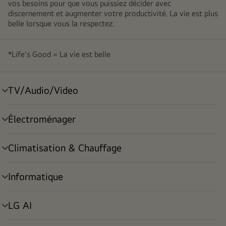
vos besoins pour que vous puissiez décider avec
discernement et augmenter votre productivité. La vie est plus
belle lorsque vous la respectez.
*Life's Good = La vie est belle
TV/Audio/Video
menu
déroulant
Électroménager
menu
déroulant
Climatisation & Chauffage
menu
déroulant
Informatique
menu
déroulant
LG AI
menu
déroulant