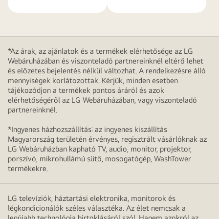
*Az árak, az ajánlatok és a termékek elérhetősége az LG
Webáruházában és viszonteladó partnereinknél eltérő lehet
és előzetes bejelentés nélkül változhat. A rendelkezésre álló
mennyiségek korlátozottak. Kérjük, minden esetben
tájékozódjon a termékek pontos áráról és azok
elérhetőségéről az LG Webáruházában, vagy viszonteladó
partnereinknél.
*Ingyenes házhozszállítás: az ingyenes kiszállítás
Magyarország területén érvényes, regisztrált vásárlóknak az
LG Webáruházban kapható TV, audio, monitor, projektor,
porszívó, mikrohullámú sütő, mosogatógép, WashTower
termékekre.
LG televíziók, háztartási elektronika, monitorok és
légkondicionálók széles választéka. Az élet nemcsak a
legújabb technológia birtoklásáról szól. Hanem azokról az