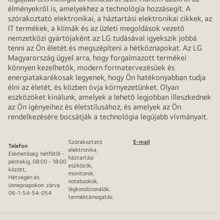
élményekről is, amelyekhez a technológia hozzásegít. A
szórakoztató elektronikai, a háztartási elektronikai cikkek, az
IT termékek, a klímák és az üzleti megoldások vezető
nemzetközi gyártójaként az LG tudásával igyekszik jobbá
tenni az Ön életét és megszépíteni a hétköznapokat. Az LG
Magyarország ügyel arra, hogy forgalmazott termékei
könnyen kezelhetők, modern formatervezésűek és
energiatakarékosak legyenek, hogy Ön hatékonyabban tudja
élni az életét, és közben óvja környezetünket. Olyan
eszközöket kínálunk, amelyek a lehető legjobban illeszkednek
az Ön igényeihez és életstílusához, és amelyek az Ön
rendelkezésére bocsátják a technológia legújabb vívmányait.
Szórakoztató
E-mail
Telefon
elektronika,
Elérhetőség: hétfőtől -
háztartási
péntekig, 08:00 - 18:00
eszközök,
között,
monitorok,
Hétvégén és
notebookok,
ünnepnapokon: zárva
légkondicionálók,
06-1-54-54-054
terméktámogatás