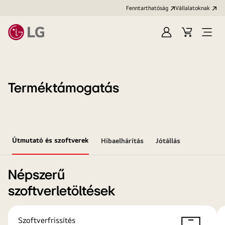
Fenntarthatóság
Vállalatoknak
Bejelentkezés
Kosár
Menü
megn
Terméktámogatás
Útmutató és szoftverek
Hibaelhárítás
Jótállás
Népszerű
szoftverletöltések
Szoftverfrissítés