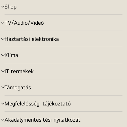
Shop
menu
toggle
TV/Audio/Videó
menu
toggle
Háztartási elektronika
menu
toggle
Klíma
menu
toggle
IT termékek
menu
toggle
Támogatás
menu
toggle
Megfelelősségi tájékoztató
menu
toggle
Akadálymentesítési nyilatkozat
menu