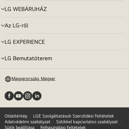
toggle
LG WEBÁRUHÁZ
menu
toggle
Az LG-ről
menu
toggle
LG EXPERIENCE
menu
toggle
LG Bemutatóterem
menu
toggle
Magyarország, Magyar
Oldaltérkép
LGE Szolgáltatások Szerződési Feltételek
Adatvédelmi szabályzat
Sütikkel kapcsolatos szabályzat
Sütik beállítása
Felhasználási feltételek