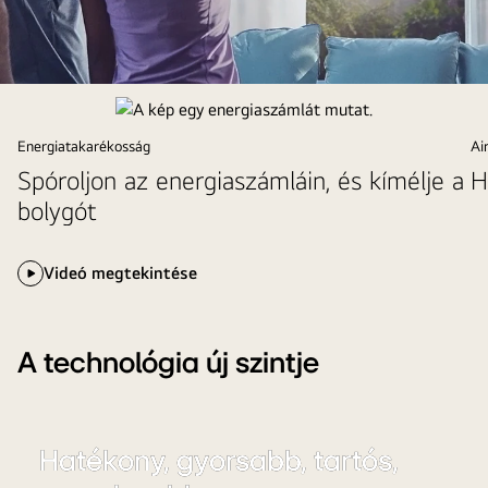
A
képen
egy
Energiatakarékosság
Ai
férfi
Spóroljon az energiaszámláin, és kímélje a
és
bolygót
egy
nő
Videó megtekintése
látható,
amint
egy
légkondicionálót
A technológia új szintje
működtetnek.
Hatékony,
Hatékony, gyorsabb, tartós,
gyorsabb,
tartós,