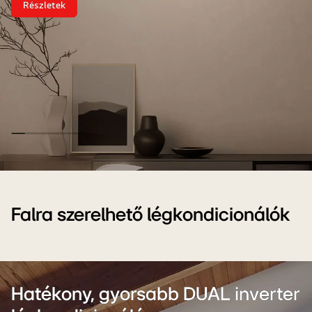
Részletek
5
év
jótállás<br>LG
légkondicionálókra
LG
Légkondicionálók
5
Falra szerelhető légkondicionálók
Év
jótállással
Hatékony, gyorsabb DUAL inverter