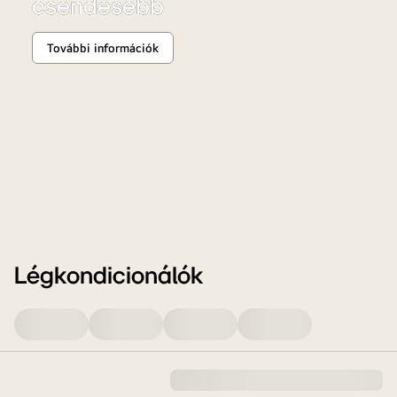
csendesebb
csendesebb
klíma
További információk
Légkondicionálók