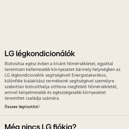
LG légkondicionálók
Biztosítsa egész évben a kívánt hőmérsékletet, egyúttal
teremtsen kellemesebb környezetet bármely helyiségben az
LG légkondicionálók segítségével! Energiatakarékos,
különféle kialakítású termékeink segítségével személyre
szabottan biztosíthatja otthona megfelelő hőmérsékletét,
amivel kényelmesebb és egészségesebb környezetet
teremthet családja számára.
Összes légtisztító
Még nincs LG fiókja?