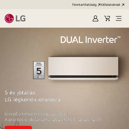
Fenntarthatóság
Vállalatoknak
Bejelentkezés
Kosár
Menü
megn
5 év jótállás
LG légkondicionálókra
Élvezd a kényelmet egész évben!
A promóció időtartama: 2026.01.01 - 2026.12.31.