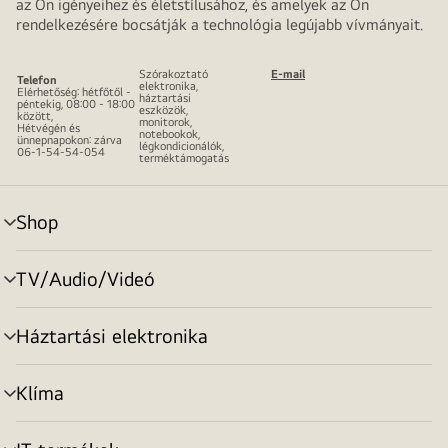
az Ön igényeihez és életstílusához, és amelyek az Ön
rendelkezésére bocsátják a technológia legújabb vívmányait.
Szórakoztató
E-mail
Telefon
elektronika,
Elérhetőség: hétfőtől -
háztartási
péntekig, 08:00 - 18:00
eszközök,
között,
monitorok,
Hétvégén és
notebookok,
ünnepnapokon: zárva
légkondicionálók,
06-1-54-54-054
terméktámogatás
Shop
menu
toggle
TV/Audio/Videó
menu
toggle
Háztartási elektronika
menu
toggle
Klíma
menu
toggle