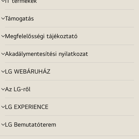
IT termékek
menu
toggle
Támogatás
menu
toggle
Megfelelősségi tájékoztató
menu
toggle
Akadálymentesítési nyilatkozat
menu
toggle
LG WEBÁRUHÁZ
menu
toggle
Az LG-ről
menu
toggle
LG EXPERIENCE
menu
toggle
LG Bemutatóterem
menu
toggle