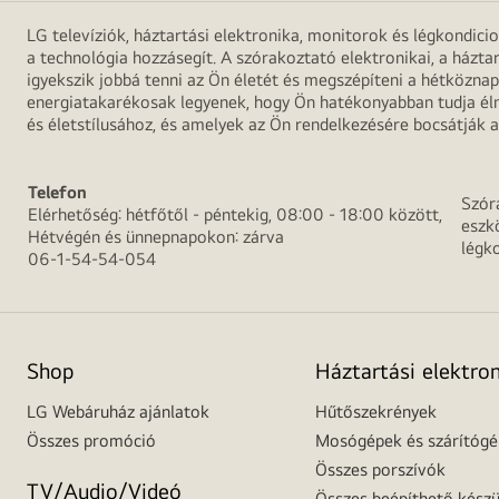
LG televíziók, háztartási elektronika, monitorok és légkondici
a technológia hozzásegít. A szórakoztató elektronikai, a házta
igyekszik jobbá tenni az Ön életét és megszépíteni a hétközn
energiatakarékosak legyenek, hogy Ön hatékonyabban tudja élni
és életstílusához, és amelyek az Ön rendelkezésére bocsátják a
Telefon
Szór
Elérhetőség: hétfőtől - péntekig, 08:00 - 18:00 között,
eszk
Hétvégén és ünnepnapokon: zárva
légk
06-1-54-54-054
Shop
Háztartási elektro
LG Webáruház ajánlatok
Hűtőszekrények
Összes promóció
Mosógépek és szárítóg
Összes porszívók
TV/Audio/Videó
Összes beépíthető készü