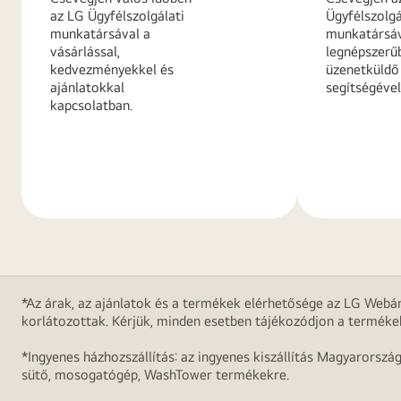
az LG Ügyfélszolgálati
Ügyfélszolgá
munkatársával a
munkatársáv
vásárlással,
legnépszerű
kedvezményekkel és
üzenetküldő
ajánlatokkal
segítségével
kapcsolatban.
További
További
információk
információ
*Az árak, az ajánlatok és a termékek elérhetősége az LG Webár
korlátozottak. Kérjük, minden esetben tájékozódjon a terméke
*Ingyenes házhozszállítás: az ingyenes kiszállítás Magyarorszá
sütő, mosogatógép, WashTower termékekre.