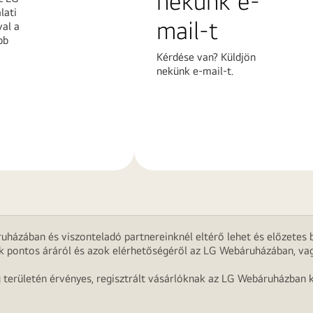
nekünk e-
lati
mail-t
al a
bb
Kérdése van? Küldjön
nekünk e-mail-t.
További
k
információk
uházában és viszonteladó partnereinknél eltérő lehet és előzetes b
k pontos áráról és azok elérhetőségéről az LG Webáruházában, vag
g területén érvényes, regisztrált vásárlóknak az LG Webáruházban k