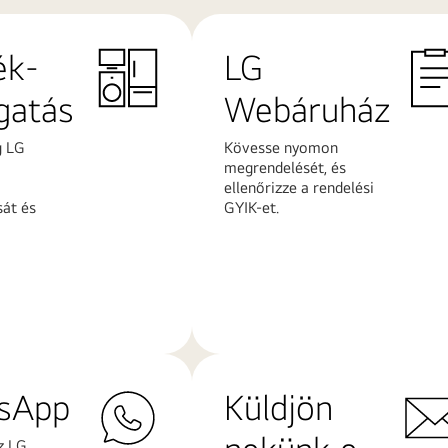
ék-
LG
gatás
Webáruház
g LG
Kövesse nyomon
megrendelését, és
ellenőrizze a rendelési
sát és
GYIK-et.
További
k
információk
sApp
Küldjön
z LG