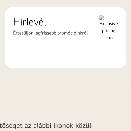
Hírlevél
Értesüljön legfrissebb promócióinkról
őséget az alábbi ikonok közül: