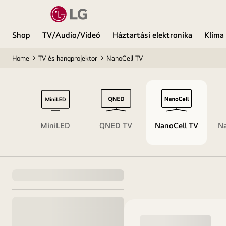
Shop
TV/Audio/Videó
Háztartási elektronika
Klíma
Home
TV és hangprojektor
NanoCell TV
 TV
MiniLED
QNED TV
NanoCell TV
Na