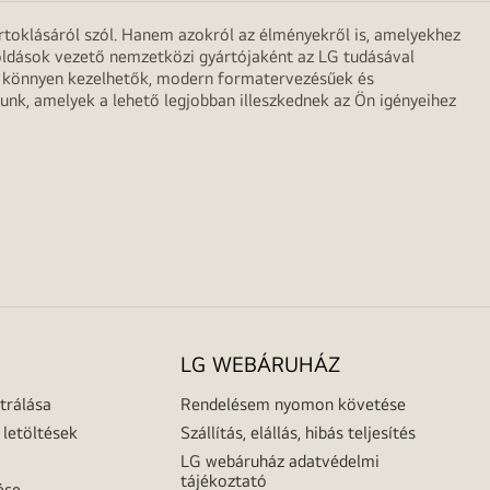
irtoklásáról szól. Hanem azokról az élményekről is, amelyekhez
egoldások vezető nemzetközi gyártójaként az LG tudásával
ei könnyen kezelhetők, modern formatervezésűek és
unk, amelyek a lehető legjobban illeszkednek az Ön igényeihez
LG WEBÁRUHÁZ
trálása
Rendelésem nyomon követése
letöltések
Szállítás, elállás, hibás teljesítés
LG webáruház adatvédelmi
tájékoztató
ése