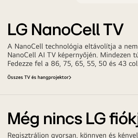
LG NanoCell TV
A NanoCell technológia eltávolítja a nem 
NanoCell AI TV képernyőjén. Mindezen tú
Fedezze fel a 86, 75, 65, 55, 50 és 43 co
Összes TV és hangprojektor
Még nincs LG fiók
Regisztráljon gyorsan, könnyen és kénye