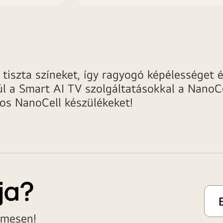
tiszta színeket, így ragyogó képélességet és
l a Smart AI TV szolgáltatásokkal a NanoCe
los NanoCell készülékeket!
ja?
lmesen!