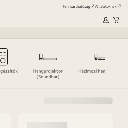
Fenntarthatóság
Vállalatoknak
Saját
Kosár
LG
egészítők
Hangprojektor
Házimozi hangprojektor
(Soundbar)