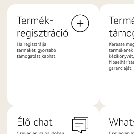
Termék-
Term
regisztráció
támo
Ha regisztrálja
Keresse me
termékét, gyorsabb
termékének
támogatást kaphat.
kézikönyvét,
hibaelhárítá
garanciáját.
További
További
információk
információ
Élő chat
What
Csevegjen valós időben
Csevegjen a