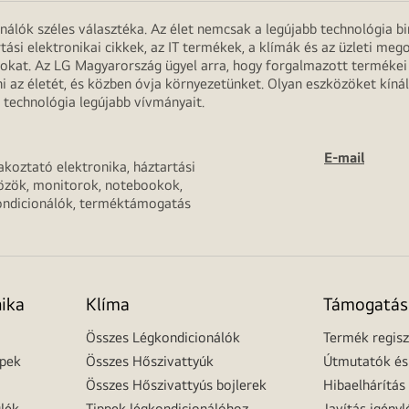
onálók széles választéka. Az élet nemcsak a legújabb technológia b
rtási elektronikai cikkek, az IT termékek, a klímák és az üzleti m
apokat. Az LG Magyarország ügyel arra, hogy forgalmazott termék
 az életét, és közben óvja környezetünket. Olyan eszközöket kínál
 technológia legújabb vívmányait.
E-mail
akoztató elektronika, háztartási
özök, monitorok, notebookok,
ondicionálók, terméktámogatás
nika
Klíma
Támogatás
Összes Légkondicionálók
Termék regisz
épek
Összes Hőszivattyúk
Útmutatók és 
Összes Hőszivattyús bojlerek
Hibaelhárítás
lék
Tippek légkondicionálóhoz
Javítás igényl