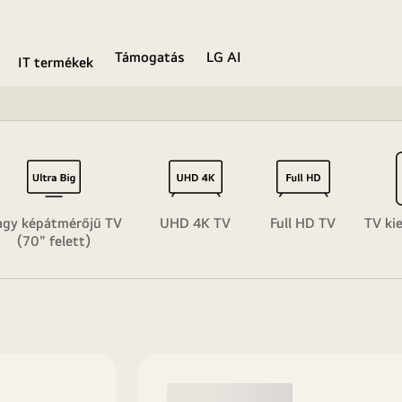
Támogatás
LG AI
IT termékek
gy képátmérőjű TV
UHD 4K TV
Full HD TV
TV ki
(70" felett)