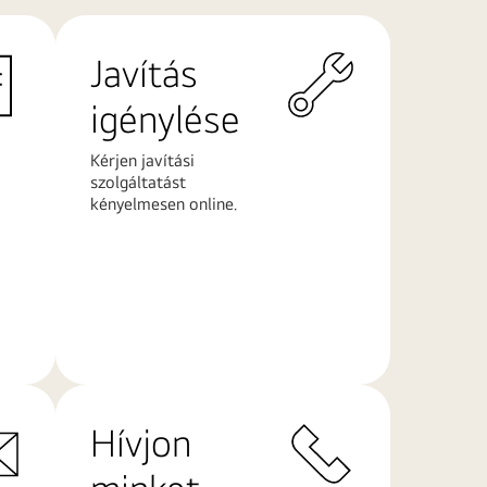
Javítás
igénylése
Kérjen javítási
szolgáltatást
kényelmesen online.
További
információk
Hívjon