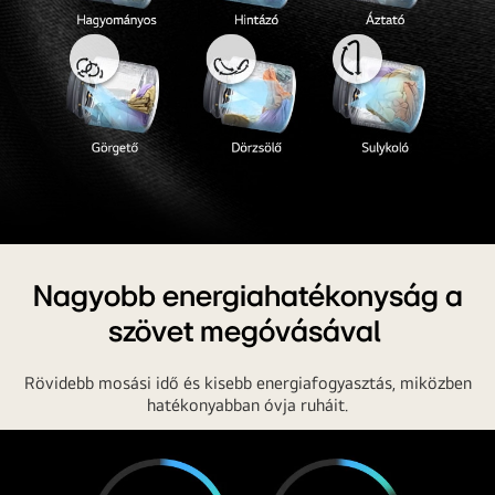
Nagyobb energiahatékonyság a
szövet megóvásával
Rövidebb mosási idő és kisebb energiafogyasztás, miközben
hatékonyabban óvja ruháit.