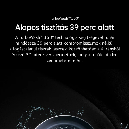
TurboWash™360°
Alapos tisztítás 39 perc alatt
A TurboWash™360° technológia segítségével ruhái
mindössze 39 perc alatt kompromisszumok nélkül
kifogástalanul tiszták lesznek, köszönhetően a 4 irányból
érkező 3D intenzív vízpermetnek, mely a ruhák minden
centiméterét eléri.