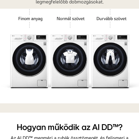
legmegfelelőbb dobmozgásokat.
1
WM-
VIVACE-
06-
Hogyan működik az AI DD™?
Why-
AIDD-
Az AI DD™ megméri a ruhák össztömegét, és felismeri a