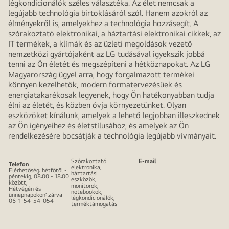
légkondicionálók széles választéka. Az élet nemcsak a
legújabb technológia birtoklásáról szól. Hanem azokról az
élményekről is, amelyekhez a technológia hozzásegít. A
szórakoztató elektronikai, a háztartási elektronikai cikkek, az
IT termékek, a klímák és az üzleti megoldások vezető
nemzetközi gyártójaként az LG tudásával igyekszik jobbá
tenni az Ön életét és megszépíteni a hétköznapokat. Az LG
Magyarország ügyel arra, hogy forgalmazott termékei
könnyen kezelhetők, modern formatervezésűek és
energiatakarékosak legyenek, hogy Ön hatékonyabban tudja
élni az életét, és közben óvja környezetünket. Olyan
eszközöket kínálunk, amelyek a lehető legjobban illeszkednek
az Ön igényeihez és életstílusához, és amelyek az Ön
rendelkezésére bocsátják a technológia legújabb vívmányait.
Szórakoztató
E-mail
Telefon
elektronika,
Elérhetőség: hétfőtől -
háztartási
péntekig, 08:00 - 18:00
eszközök,
között,
monitorok,
Hétvégén és
notebookok,
ünnepnapokon: zárva
légkondicionálók,
06-1-54-54-054
terméktámogatás