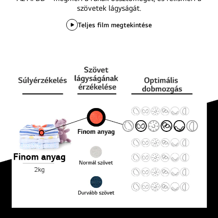
03-
szövetek lágyságát.
D
Teljes film megtekintése