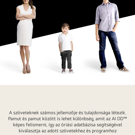
Miért
válassza
az
LG
A szöveteknek számos jellemzője és tulajdonsága létezik.
AI
Pamut és pamut között is lehet különbség, amit az AI DD™
DD™
képes felismerni, így az óriási adatbázisa segítségével
kiválasztja az adott szövetekhez és programhoz
technológiát?