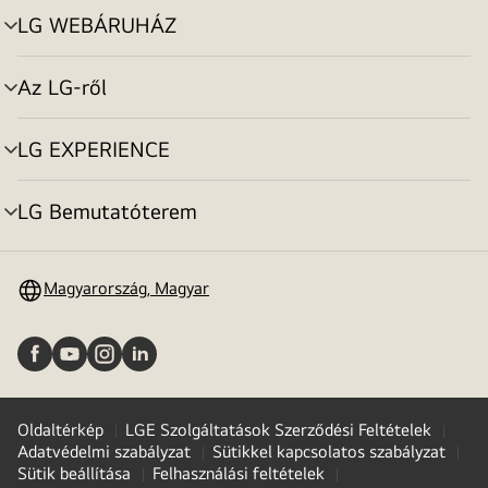
LG WEBÁRUHÁZ
menu
toggle
Az LG-ről
menu
toggle
LG EXPERIENCE
menu
toggle
LG Bemutatóterem
menu
toggle
Magyarország, Magyar
Oldaltérkép
LGE Szolgáltatások Szerződési Feltételek
Adatvédelmi szabályzat
Sütikkel kapcsolatos szabályzat
Sütik beállítása
Felhasználási feltételek