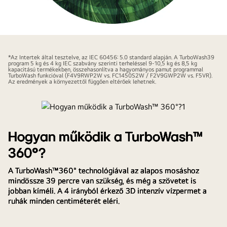
Nagyobb
energiahatékonyság
*Az Intertek által tesztelve, az IEC 60456: 5.0 standard alapján. A TurboWash39
a
program 5 kg és 4 kg IEC szabvány szerinti terheléssel 9-10,5 kg és 8,5 kg
kapacitású termékekben, összehasonlítva a hagyományos pamut programmal
szövet
TurboWash funkcióval (F4V9RWP2W vs. FC1450S2W / F2V9GWP2W vs. F5VR).
Az eredmények a környezettől függően eltérőek lehetnek.
megóvásával
1
Hogyan működik a TurboWash™
360°?
A TurboWash™360° technológiával az alapos mosáshoz
mindössze 39 percre van szükség, és még a szövetet is
jobban kíméli. A 4 irányból érkező 3D intenzív vízpermet a
ruhák minden centiméterét eléri.