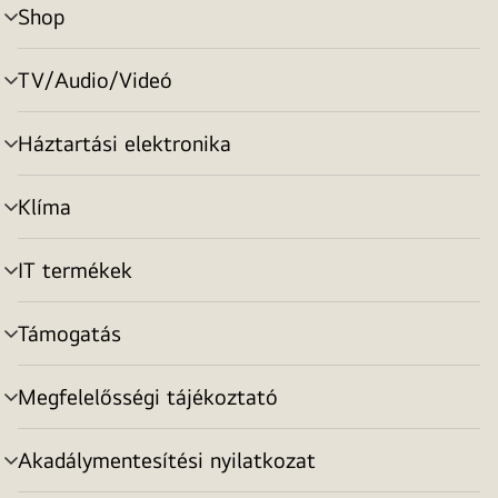
Shop
menu
toggle
TV/Audio/Videó
menu
toggle
Háztartási elektronika
menu
toggle
Klíma
menu
toggle
IT termékek
menu
toggle
Támogatás
menu
toggle
Megfelelősségi tájékoztató
menu
toggle
Akadálymentesítési nyilatkozat
menu
toggle