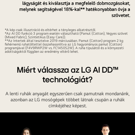
lágyságát és kiválasztja a megfelelő dobmozgásokat,
melynek segítségével 18%-kal** hatékonyabban óvja a
szövetet.
*A kép csak illusztráció és eltérhet a tényleges alkatrésztől.
*Az AI DD funkció 3 program esetén választható (Pamut (Cotton), Vegyes szövet
(Mixed Fabric), Szintetikus (Easy Care)).
**Az Intertek által tesztelve 2019 márciusában. Pamut (Cotton) program 2 kg
fehérnemű ruhatöltettel összehasonlítva az LG hagyományos pamut (Cotton)
programjával (F4V9RWP2W vs. FC1450S2W). A ruha típusától és a környezeti
adottságoktól függően az eredmény eltérő lehet.
Miért válassza az LG AI DD™
technológiát?
A lenti ruhák anyagát egyszerűen csak pamutnak mondanánk,
azonban az LG mosógépek többet látnak csupán a ruhák
címkéjéhez képest.