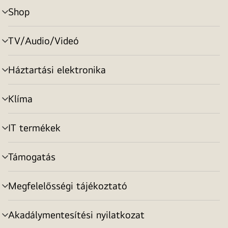
Shop
menu
toggle
TV/Audio/Videó
menu
toggle
Háztartási elektronika
menu
toggle
Klíma
menu
toggle
IT termékek
menu
toggle
Támogatás
menu
toggle
Megfelelősségi tájékoztató
menu
toggle
Akadálymentesítési nyilatkozat
menu