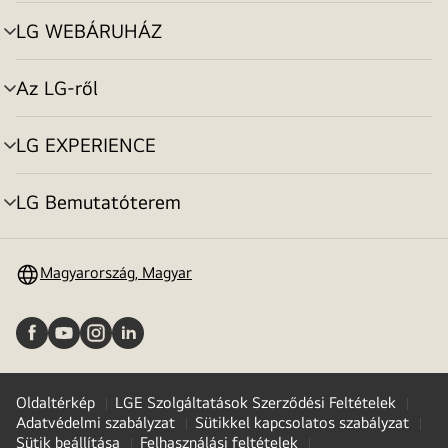
toggle
LG WEBÁRUHÁZ
menu
toggle
Az LG-ről
menu
toggle
LG EXPERIENCE
menu
toggle
LG Bemutatóterem
menu
toggle
Magyarország, Magyar
Oldaltérkép
LGE Szolgáltatások Szerződési Feltételek
Adatvédelmi szabályzat
Sütikkel kapcsolatos szabályzat
Sütik beállítása
Felhasználási feltételek