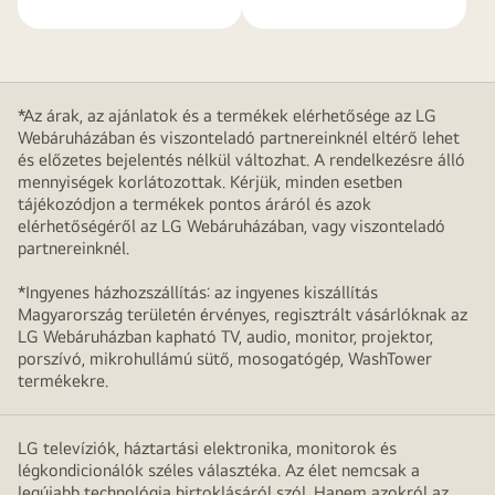
*Az árak, az ajánlatok és a termékek elérhetősége az LG
Webáruházában és viszonteladó partnereinknél eltérő lehet
és előzetes bejelentés nélkül változhat. A rendelkezésre álló
mennyiségek korlátozottak. Kérjük, minden esetben
tájékozódjon a termékek pontos áráról és azok
elérhetőségéről az LG Webáruházában, vagy viszonteladó
partnereinknél.
*Ingyenes házhozszállítás: az ingyenes kiszállítás
Magyarország területén érvényes, regisztrált vásárlóknak az
LG Webáruházban kapható TV, audio, monitor, projektor,
porszívó, mikrohullámú sütő, mosogatógép, WashTower
termékekre.
LG televíziók, háztartási elektronika, monitorok és
légkondicionálók széles választéka. Az élet nemcsak a
legújabb technológia birtoklásáról szól. Hanem azokról az