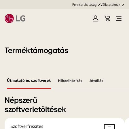
Fenntarthatóság
Vállalatoknak
Bejelentkezés
Kosár
Menü
megn
Terméktámogatás
Útmutató és szoftverek
Hibaelhárítás
Jótállás
Népszerű
szoftverletöltések
Szoftverfrissítés