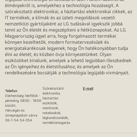
élményekről is, amelyekhez a technológia hozzásegít. A
szórakoztató elektronikai, a háztartási elektronikai cikkek, az
IT termékek, a klímák és az üzleti megoldások vezető
nemzetközi gyártójaként az LG tudásával igyekszik jobbá
tenni az Ön életét és megszépíteni a hétköznapokat. Az LG
Magyarország ügyel arra, hogy forgalmazott termékei
könnyen kezelhetők, modern formatervezésűek és
energiatakarékosak legyenek, hogy Ön hatékonyabban tudja
élni az életét, és közben óvja környezetünket. Olyan
eszközöket kínálunk, amelyek a lehető legjobban illeszkednek
az Ön igényeihez és életstílusához, és amelyek az Ön
rendelkezésére bocsátják a technológia legújabb vívmányait.
Szórakoztató
E-mail
Telefon
elektronika,
Elérhetőség: hétfőtől -
háztartási
péntekig, 08:00 - 18:00
eszközök,
között,
monitorok,
Hétvégén és
notebookok,
ünnepnapokon: zárva
légkondicionálók,
06-1-54-54-054
terméktámogatás