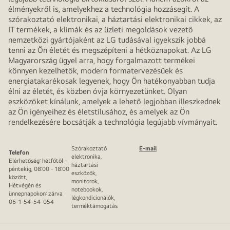
élményekről is, amelyekhez a technológia hozzásegít. A
szórakoztató elektronikai, a háztartási elektronikai cikkek, az
IT termékek, a klímák és az üzleti megoldások vezető
nemzetközi gyártójaként az LG tudásával igyekszik jobbá
tenni az Ön életét és megszépíteni a hétköznapokat. Az LG
Magyarország ügyel arra, hogy forgalmazott termékei
könnyen kezelhetők, modern formatervezésűek és
energiatakarékosak legyenek, hogy Ön hatékonyabban tudja
élni az életét, és közben óvja környezetünket. Olyan
eszközöket kínálunk, amelyek a lehető legjobban illeszkednek
az Ön igényeihez és életstílusához, és amelyek az Ön
rendelkezésére bocsátják a technológia legújabb vívmányait.
Szórakoztató
E-mail
Telefon
elektronika,
Elérhetőség: hétfőtől -
háztartási
péntekig, 08:00 - 18:00
eszközök,
között,
monitorok,
Hétvégén és
notebookok,
ünnepnapokon: zárva
légkondicionálók,
06-1-54-54-054
terméktámogatás