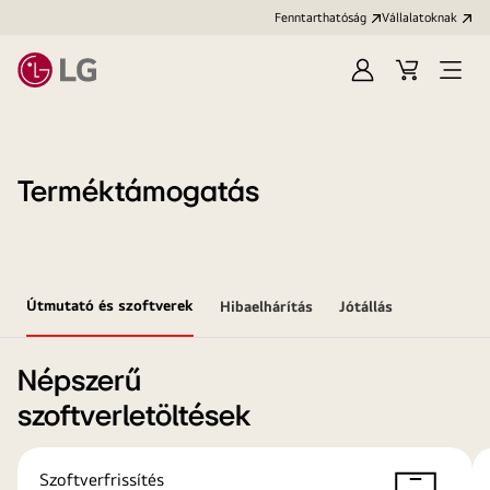
Fenntarthatóság
Vállalatoknak
Bejelentkezés
Kosár
Menü
megn
Terméktámogatás
Útmutató és szoftverek
Hibaelhárítás
Jótállás
Népszerű
szoftverletöltések
Szoftverfrissítés