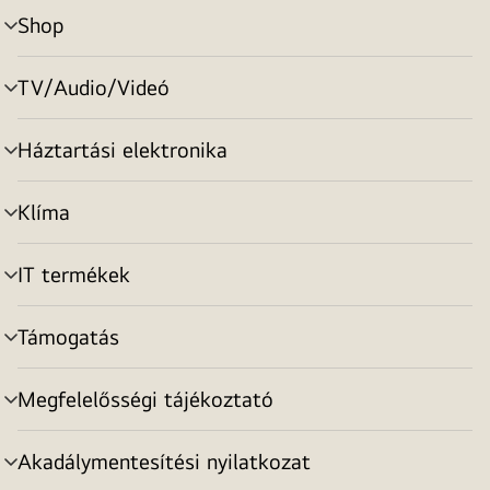
Shop
menu
toggle
TV/Audio/Videó
menu
toggle
Háztartási elektronika
menu
toggle
Klíma
menu
toggle
IT termékek
menu
toggle
Támogatás
menu
toggle
Megfelelősségi tájékoztató
menu
toggle
Akadálymentesítési nyilatkozat
menu