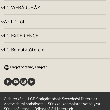
toggle
LG WEBÁRUHÁZ
menu
toggle
Az LG-ről
menu
toggle
LG EXPERIENCE
menu
toggle
LG Bemutatóterem
menu
toggle
Magyarország, Magyar
Oldaltérkép
LGE Szolgáltatások Szerződési Feltételek
Adatvédelmi szabályzat
Sütikkel kapcsolatos szabályzat
Sütik beállítása
Felhasználási feltételek