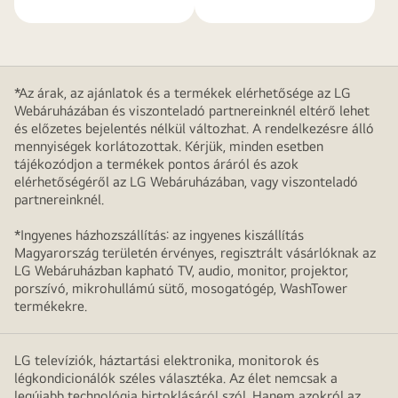
*Az árak, az ajánlatok és a termékek elérhetősége az LG
Webáruházában és viszonteladó partnereinknél eltérő lehet
és előzetes bejelentés nélkül változhat. A rendelkezésre álló
mennyiségek korlátozottak. Kérjük, minden esetben
tájékozódjon a termékek pontos áráról és azok
elérhetőségéről az LG Webáruházában, vagy viszonteladó
partnereinknél.
*Ingyenes házhozszállítás: az ingyenes kiszállítás
Magyarország területén érvényes, regisztrált vásárlóknak az
LG Webáruházban kapható TV, audio, monitor, projektor,
porszívó, mikrohullámú sütő, mosogatógép, WashTower
termékekre.
LG televíziók, háztartási elektronika, monitorok és
légkondicionálók széles választéka. Az élet nemcsak a
legújabb technológia birtoklásáról szól. Hanem azokról az