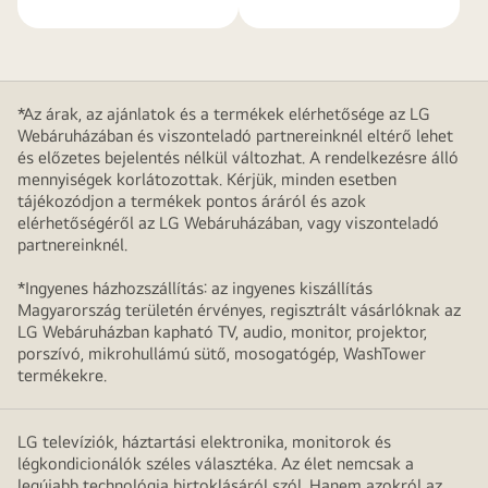
*Az árak, az ajánlatok és a termékek elérhetősége az LG
Webáruházában és viszonteladó partnereinknél eltérő lehet
és előzetes bejelentés nélkül változhat. A rendelkezésre álló
mennyiségek korlátozottak. Kérjük, minden esetben
tájékozódjon a termékek pontos áráról és azok
elérhetőségéről az LG Webáruházában, vagy viszonteladó
partnereinknél.
*Ingyenes házhozszállítás: az ingyenes kiszállítás
Magyarország területén érvényes, regisztrált vásárlóknak az
LG Webáruházban kapható TV, audio, monitor, projektor,
porszívó, mikrohullámú sütő, mosogatógép, WashTower
termékekre.
LG televíziók, háztartási elektronika, monitorok és
légkondicionálók széles választéka. Az élet nemcsak a
legújabb technológia birtoklásáról szól. Hanem azokról az