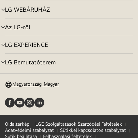
toggle
LG WEBÁRUHÁZ
menu
toggle
Az LG-ről
menu
toggle
LG EXPERIENCE
menu
toggle
LG Bemutatóterem
menu
toggle
Magyarország, Magyar
Oldaltérkép
LGE Szolgáltatások Szerződési Feltételek
Adatvédelmi szabályzat
Sütikkel kapcsolatos szabályzat
Sütik beállítása
Felhasználási feltételek