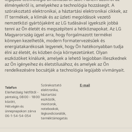
élményekről is, amelyekhez a technológia hozzásegít. A
szórakoztató elektronikai, a háztartási elektronikai cikkek, az
IT termékek, a klímák és az üzleti megoldások vezető
nemzetközi gyártójaként az LG tudásával igyekszik jobbá
tenni az Ön életét és megszépíteni a hétköznapokat. Az LG
Magyarország ügyel arra, hogy forgalmazott termékei
könnyen kezelhetők, modern formatervezésűek és
energiatakarékosak legyenek, hogy Ön hatékonyabban tudja
élni az életét, és közben óvja környezetünket. Olyan
eszközöket kínálunk, amelyek a lehető legjobban illeszkednek
az Ön igényeihez és életstílusához, és amelyek az Ön
rendelkezésére bocsátják a technológia legújabb vívmányait.
Szórakoztató
E-mail
Telefon
elektronika,
Elérhetőség: hétfőtől -
háztartási
péntekig, 08:00 - 18:00
eszközök,
között,
monitorok,
Hétvégén és
notebookok,
ünnepnapokon: zárva
légkondicionálók,
06-1-54-54-054
terméktámogatás