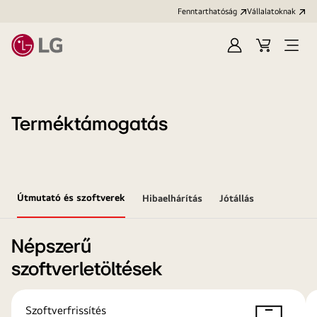
Fenntarthatóság
Vállalatoknak
Bejelentkezés
Kosár
Menü
megn
Terméktámogatás
Útmutató és szoftverek
Hibaelhárítás
Jótállás
Népszerű
szoftverletöltések
Szoftverfrissítés