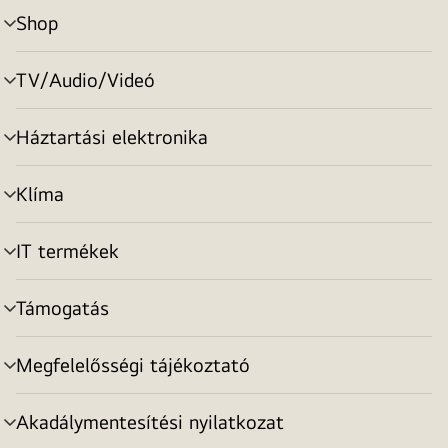
Shop
menu
toggle
TV/Audio/Videó
menu
toggle
Háztartási elektronika
menu
toggle
Klíma
menu
toggle
IT termékek
menu
toggle
Támogatás
menu
toggle
Megfelelősségi tájékoztató
menu
toggle
Akadálymentesítési nyilatkozat
menu