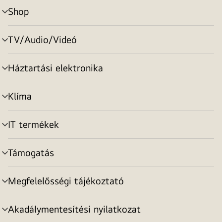
Shop
menu
toggle
TV/Audio/Videó
menu
toggle
Háztartási elektronika
menu
toggle
Klíma
menu
toggle
IT termékek
menu
toggle
Támogatás
menu
toggle
Megfelelősségi tájékoztató
menu
toggle
Akadálymentesítési nyilatkozat
menu