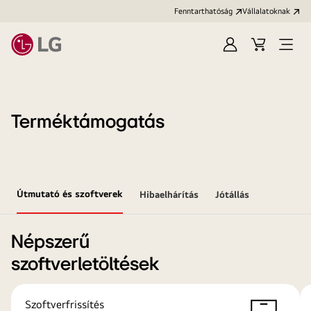
Fenntarthatóság
Vállalatoknak
Bejelentkezés
Kosár
Menü
megn
Terméktámogatás
Útmutató és szoftverek
Hibaelhárítás
Jótállás
Népszerű
szoftverletöltések
Szoftverfrissítés