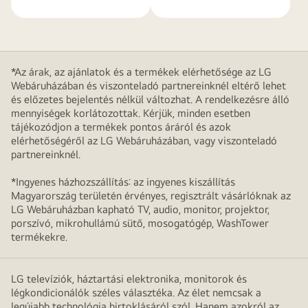
*Az árak, az ajánlatok és a termékek elérhetősége az LG
Webáruházában és viszonteladó partnereinknél eltérő lehet
és előzetes bejelentés nélkül változhat. A rendelkezésre álló
mennyiségek korlátozottak. Kérjük, minden esetben
tájékozódjon a termékek pontos áráról és azok
elérhetőségéről az LG Webáruházában, vagy viszonteladó
partnereinknél.
*Ingyenes házhozszállítás: az ingyenes kiszállítás
Magyarország területén érvényes, regisztrált vásárlóknak az
LG Webáruházban kapható TV, audio, monitor, projektor,
porszívó, mikrohullámú sütő, mosogatógép, WashTower
termékekre.
LG televíziók, háztartási elektronika, monitorok és
légkondicionálók széles választéka. Az élet nemcsak a
legújabb technológia birtoklásáról szól. Hanem azokról az