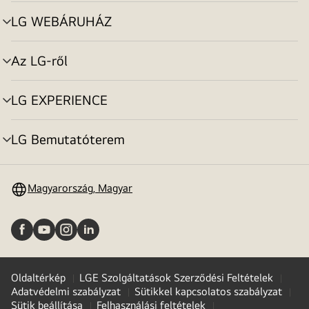
toggle
LG WEBÁRUHÁZ
menu
toggle
Az LG-ről
menu
toggle
LG EXPERIENCE
menu
toggle
LG Bemutatóterem
menu
toggle
Magyarország, Magyar
Oldaltérkép
LGE Szolgáltatások Szerződési Feltételek
Adatvédelmi szabályzat
Sütikkel kapcsolatos szabályzat
Sütik beállítása
Felhasználási feltételek