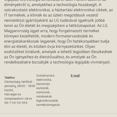
élményekről is, amelyekhez a technológia hozzásegít. A
szórakoztató elektronikai, a háztartási elektronikai cikkek, az
IT termékek, a klímák és az üzleti megoldások vezető
nemzetközi gyártójaként az LG tudásával igyekszik jobbá
tenni az Ön életét és megszépíteni a hétköznapokat. Az LG
Magyarország ügyel arra, hogy forgalmazott termékei
könnyen kezelhetők, modern formatervezésűek és
energiatakarékosak legyenek, hogy Ön hatékonyabban tudja
élni az életét, és közben óvja környezetünket. Olyan
eszközöket kínálunk, amelyek a lehető legjobban illeszkednek
az Ön igényeihez és életstílusához, és amelyek az Ön
rendelkezésére bocsátják a technológia legújabb vívmányait.
Szórakoztató
E-mail
Telefon
elektronika,
Elérhetőség: hétfőtől -
háztartási
péntekig, 08:00 - 18:00
eszközök,
között,
monitorok,
Hétvégén és
notebookok,
ünnepnapokon: zárva
légkondicionálók,
06-1-54-54-054
terméktámogatás