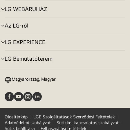
toggle
LG WEBÁRUHÁZ
menu
toggle
Az LG-ről
menu
toggle
LG EXPERIENCE
menu
toggle
LG Bemutatóterem
menu
toggle
Magyarország, Magyar
Oldaltérkép
LGE Szolgáltatások Szerződési Feltételek
Adatvédelmi szabályzat
Sütikkel kapcsolatos szabályzat
Sütik beállítása
Felhasználási feltételek