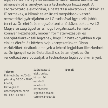
élményekről is, amelyekhez a technológia hozzásegít. A
szórakoztató elektronikai, a háztartási elektronikai cikkek, az
IT termékek, a klímák és az üzleti megoldások vezető
nemzetközi gyártójaként az LG tudásával igyekszik jobbá
tenni az Ön életét és megszépíteni a hétköznapokat. Az LG
Magyarország ügyel arra, hogy forgalmazott termékei
könnyen kezelhetők, modern formatervezésűek és
energiatakarékosak legyenek, hogy Ön hatékonyabban tudja
élni az életét, és közben óvja környezetünket. Olyan
eszközöket kínálunk, amelyek a lehető legjobban illeszkednek
az Ön igényeihez és életstílusához, és amelyek az Ön
rendelkezésére bocsátják a technológia legújabb vívmányait.
Szórakoztató
E-mail
Telefon
elektronika,
Elérhetőség: hétfőtől -
háztartási
péntekig, 08:00 - 18:00
eszközök,
között,
monitorok,
Hétvégén és
notebookok,
ünnepnapokon: zárva
légkondicionálók,
06-1-54-54-054
terméktámogatás