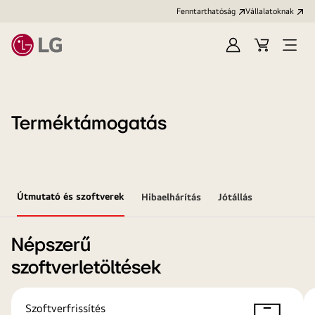
Fenntarthatóság
Vállalatoknak
Bejelentkezés
Kosár
Menü
megn
Terméktámogatás
Útmutató és szoftverek
Hibaelhárítás
Jótállás
Népszerű
szoftverletöltések
Szoftverfrissítés