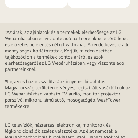
*Az árak, az ajánlatok és a termékek elérhetősége az LG
Webáruházában és viszonteladó partnereinknél eltérő lehet
és előzetes bejelentés nélkül változhat. A rendelkezésre álló
mennyiségek korlátozottak. Kérjük, minden esetben
tájékozódjon a termékek pontos áráról és azok
elérhetőségéről az LG Webáruházában, vagy viszonteladó
partnereinknél.
*Ingyenes házhozszállítás: az ingyenes kiszállítás
Magyarország területén érvényes, regisztrált vásárlóknak az
LG Webáruházban kapható TV, audio, monitor, projektor,
porszívó, mikrohullámú sütő, mosogatógép, WashTower
termékekre.
LG televíziók, háztartási elektronika, monitorok és
légkondicionálók széles választéka. Az élet nemcsak a
legújabb technológia birtoklásáról szól. Hanem azokról az