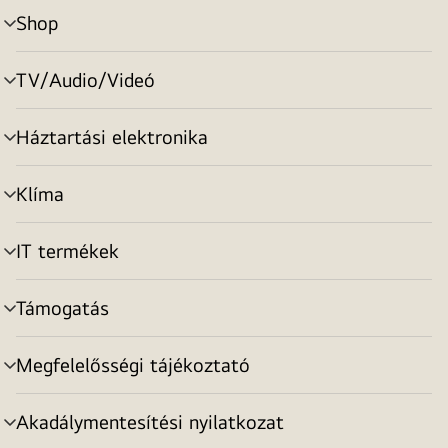
Shop
menu
toggle
TV/Audio/Videó
menu
toggle
Háztartási elektronika
menu
toggle
Klíma
menu
toggle
IT termékek
menu
toggle
Támogatás
menu
toggle
Megfelelősségi tájékoztató
menu
toggle
Akadálymentesítési nyilatkozat
menu