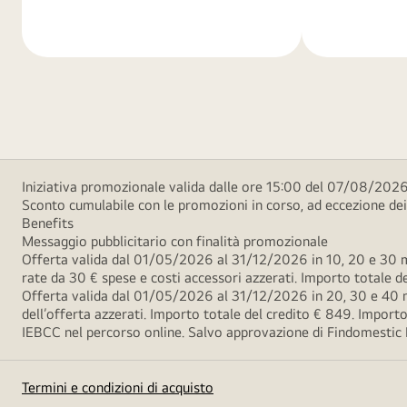
di
di
più
più
Iniziativa promozionale valida dalle ore 15:00 del 07/08/2026 
Sconto cumulabile con le promozioni in corso, ad eccezione d
Benefits
Messaggio pubblicitario con finalità promozionale
Offerta valida dal 01/05/2026 al 31/12/2026 in 10, 20 e 30 m
rate da 30 € spese e costi accessori azzerati. Importo totale
Offerta valida dal 01/05/2026 al 31/12/2026 in 20, 30 e 40 m
dell’offerta azzerati. Importo totale del credito € 849. Impo
IEBCC nel percorso online. Salvo approvazione di Findomestic Ban
Termini e condizioni di acquisto