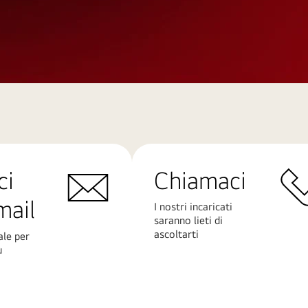
ci
Chiamaci
mail
I nostri incaricati
saranno lieti di
ascoltarti
ale per
ù
Scopri