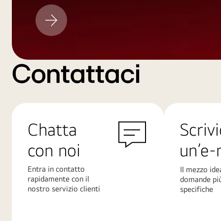
Aggiornamento
LG
Contattaci
Chatta
Scrivi
con noi
un’e-
Entra in contatto
Il mezzo ide
rapidamente con il
domande pi
nostro servizio clienti
specifiche
Scopri
Scopri