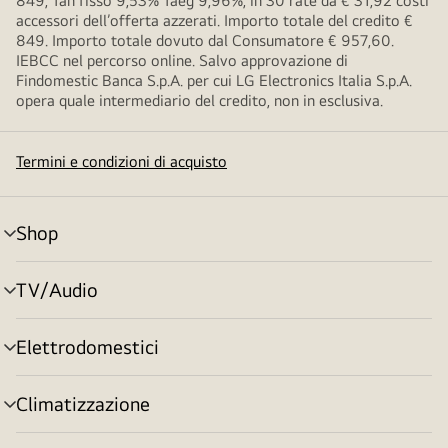
849, Tan fisso 9,53% Taeg 9,96%, in 30 rate da € 31,92 costi
accessori dell’offerta azzerati. Importo totale del credito €
849. Importo totale dovuto dal Consumatore € 957,60.
IEBCC nel percorso online. Salvo approvazione di
Findomestic Banca S.p.A. per cui LG Electronics Italia S.p.A.
opera quale intermediario del credito, non in esclusiva.
Termini e condizioni di acquisto
Shop
Attivazione
menu
TV/Audio
Attivazione
menu
Elettrodomestici
Attivazione
menu
Climatizzazione
Attivazione
menu