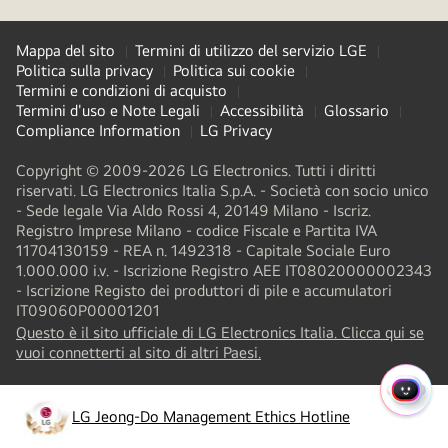
Mappa del sito
Termini di utilizzo del servizio LGE
Politica sulla privacy
Politica sui cookie
Termini e condizioni di acquisto
Termini d'uso e Note Legali
Accessibilità
Glossario
Compliance Information
LG Privacy
Copyright © 2009-2026 LG Electronics. Tutti i diritti
riservati. LG Electronics Italia S.p.A. - Società con socio unico
- Sede legale Via Aldo Rossi 4, 20149 Milano - Iscriz.
Registro Imprese Milano - codice Fiscale e Partita IVA
11704130159 - REA n. 1492318 - Capitale Sociale Euro
1.000.000 i.v. - Iscrizione Registro AEE IT08020000002343​
- Iscrizione Registo dei produttori di pile e accumulatori
IT09060P00001201
Questo è il sito ufficiale di LG Electronics Italia. Clicca qui se
(
opens
vuoi connetterti al sito di altri Paesi.
in
a
MENU
new
LG Jeong-Do Management Ethics Hotline
RAPI
(
opens
tab
)
in