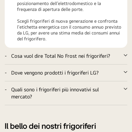
posizionamento dell’elettrodomestico e la
frequenza di apertura delle porte.
Scegli frigoriferi di nuova generazione e confronta
l'etichetta energetica con il consumo annuo previsto
da LG, per avere una stima media dei consumi annui
del frigorifero.
-
Cosa vuol dire Total No Frost nei frigoriferi?
Ve
tu
-
Dove vengono prodotti i frigoriferi LG?
Ve
tu
-
Quali sono i frigoriferi più innovativi sul
Ve
mercato?
tu
Il bello dei nostri frigoriferi