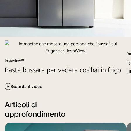
Questa
è
un’immagine
Do
che
InstaView™
Raf
mostra
Basta bussare per vedere cos'hai in frigo
u
i
frigoriferi
Guarda il video
InstaView
Articoli di
approfondimento