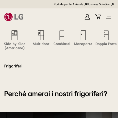
Portale per le Aziende
Business Solution
Accedi
Cart
Open
/
Menu
Registrati
Side-by-Side
Multidoor
Combinati
Monoporta
Doppia Porta
(Americano)
Frigoriferi
Perché amerai i nostri frigoriferi?