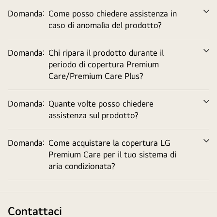
Domanda:
Come posso chiedere assistenza in
Ve
caso di anomalìa del prodotto?
tu
Domanda:
Chi ripara il prodotto durante il
Ve
periodo di copertura Premium
tu
Care/Premium Care Plus?
Domanda:
Quante volte posso chiedere
Ve
assistenza sul prodotto?
tu
Domanda:
Come acquistare la copertura LG
Ve
Premium Care per il tuo sistema di
tu
aria condizionata?
Contattaci