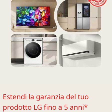
Anni
di
Garanzia<br
/>con
LG
Premium
CARE
Estendi la garanzia del tuo
prodotto LG fino a 5 anni*