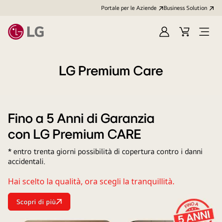
Portale per le Aziende
Business Solution
Accedi
Cart
Open
/
Menu
Registrati
LG Premium Care
Fino a 5 Anni di Garanzia
con LG Premium CARE
* entro trenta giorni possibilità di copertura contro i danni
accidentali.
Hai scelto la qualità, ora scegli la tranquillità.
Scopri di più
Fino
a
5