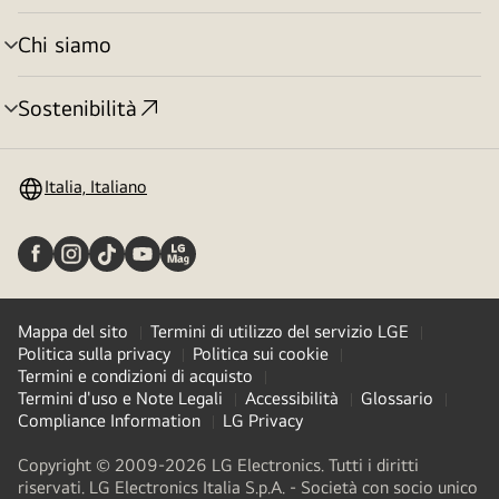
menu
Chi siamo
Attivazione
menu
Sostenibilità
Attivazione
menu
Italia, Italiano
Mappa del sito
Termini di utilizzo del servizio LGE
Politica sulla privacy
Politica sui cookie
Termini e condizioni di acquisto
Termini d'uso e Note Legali
Accessibilità
Glossario
Compliance Information
LG Privacy
Copyright © 2009-2026 LG Electronics. Tutti i diritti
riservati. LG Electronics Italia S.p.A. - Società con socio unico