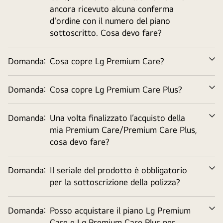
ancora ricevuto alcuna conferma
d'ordine con il numero del piano
sottoscritto. Cosa devo fare?
Domanda:
Cosa copre Lg Premium Care?
Ve
tu
Domanda:
Cosa copre Lg Premium Care Plus?
Ve
tu
Domanda:
Una volta finalizzato l’acquisto della
Ve
mia Premium Care/Premium Care Plus,
tu
cosa devo fare?
Domanda:
Il seriale del prodotto è obbligatorio
Ve
per la sottoscrizione della polizza?
tu
Domanda:
Posso acquistare il piano Lg Premium
Ve
Care e Lg Premium Care Plus per