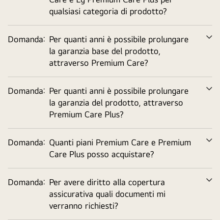
tu
qualsiasi categoria di prodotto?
Domanda:
Per quanti anni è possibile prolungare
Ve
la garanzia base del prodotto,
tu
attraverso Premium Care?
Domanda:
Per quanti anni è possibile prolungare
Ve
la garanzia del prodotto, attraverso
tu
Premium Care Plus?
Domanda:
Quanti piani Premium Care e Premium
Ve
Care Plus posso acquistare?
tu
Domanda:
Per avere diritto alla copertura
Ve
assicurativa quali documenti mi
tu
verranno richiesti?