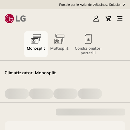
Portale per le Aziende
Business Solution
Accedi
Cart
Open
/
Menu
Registrati
Monosplit
Multisplit
Condizionatori
portatili
Climatizzatori Monosplit