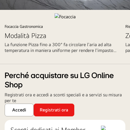
Aprea
che
cucina
Focaccia Gastronomica
Ri
Modalità Pizza
Z
La funzione Pizza fino a 300° fa circolare l'aria ad alta
La
temperatura in maniera uniforme per rendere l'impasto
pa
croccante e la mozzarella filante.
fl
Perché acquistare su LG Online
Shop
Registrati ora e accedi a sconti speciali e a servizi su misura
per te
Accedi
Registrati ora
Sconti dedicati ai Member