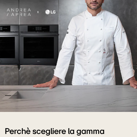
Andrea
Aprea
Perchè scegliere la gamma