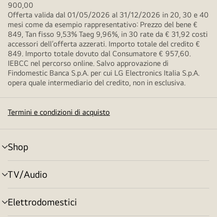
900,00
Offerta valida dal 01/05/2026 al 31/12/2026 in 20, 30 e 40
mesi come da esempio rappresentativo: Prezzo del bene €
849, Tan fisso 9,53% Taeg 9,96%, in 30 rate da € 31,92 costi
accessori dell’offerta azzerati. Importo totale del credito €
849. Importo totale dovuto dal Consumatore € 957,60.
IEBCC nel percorso online. Salvo approvazione di
Findomestic Banca S.p.A. per cui LG Electronics Italia S.p.A.
opera quale intermediario del credito, non in esclusiva.
Termini e condizioni di acquisto
Shop
Attivazione
menu
TV/Audio
Attivazione
menu
Elettrodomestici
Attivazione
menu