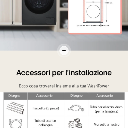
Lavatrice
Aziona
e
contenuti
asciugatrice
Accessori per l'installazione
LG
combinate,
Ecco cosa troverai insieme alla tua WashTower
alte
1655mm
e
larghe
600mm,
posizionate