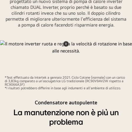
progettato un nuovo sistema di pompa di calore inverter
chiamato DUAL Inverter, proprio perché è basato su due
cilindri rotanti invece che su uno solo. Il doppio cilindro
permette di migliorare ulteriormente l'efficienza del sistema
a pompa di calore facendoti risparmiare energia.
Metti
il
video
in
*Test effettuato da Intertek a gennaio 2021. Ciclo Cotone (normale) con un carico
pausa.
di 3,83kg comparato a un'asciugatrice LG tradizionale (RC90V9AV2W rispetto a
RC9066A3F)
*I risultati potrebbero differire in base agli indumenti e all'ambiente di utilizzo.
Condensatore autopulente
La manutenzione non è più un
problema