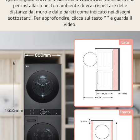
la
per installarla nel tuo ambiente dovrai rispettare delle
dimensione
distanze dal muro e dalle pareti come indicato nei disegni
di
sottostanti. Per approfondire, clicca sul tasto " " e guarda il
un
video.
mobile
usando
un
metro
flessibile.