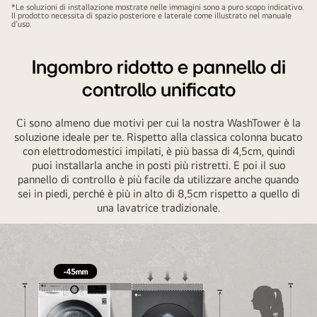
WashTower
*Le soluzioni di installazione mostrate nelle immagini sono a puro scopo indicativo.
Il prodotto necessita di spazio posteriore e laterale come illustrato nel manuale
installata
d'uso.
in
armonia
Ingombro ridotto e pannello di
con
controllo unificato
altri
mobili.
Ci sono almeno due motivi per cui la nostra WashTower è la
soluzione ideale per te. Rispetto alla classica colonna bucato
con elettrodomestici impilati, è più bassa di 4,5cm, quindi
puoi installarla anche in posti più ristretti. E poi il suo
pannello di controllo è più facile da utilizzare anche quando
sei in piedi, perché è più in alto di 8,5cm rispetto a quello di
una lavatrice tradizionale.