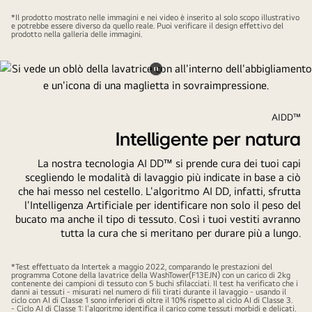
*Il prodotto mostrato nelle immagini e nei video è inserito al solo scopo illustrativo
e potrebbe essere diverso da quello reale. Puoi verificare il design effettivo del
prodotto nella galleria delle immagini.
Metti
il
video
AIDD™
in
Intelligente per natura
pausa.
La nostra tecnologia AI DD™ si prende cura dei tuoi capi
scegliendo le modalità di lavaggio più indicate in base a ciò
che hai messo nel cestello. L'algoritmo AI DD, infatti, sfrutta
l'Intelligenza Artificiale per identificare non solo il peso del
bucato ma anche il tipo di tessuto. Così i tuoi vestiti avranno
tutta la cura che si meritano per durare più a lungo.
*Test effettuato da Intertek a maggio 2022, comparando le prestazioni del
programma Cotone della lavatrice della WashTower(F13EJN) con un carico di 2kg
contenente dei campioni di tessuto con 5 buchi sfilacciati. Il test ha verificato che i
danni ai tessuti - misurati nel numero di fili tirati durante il lavaggio - usando il
ciclo con AI di Classe 1 sono inferiori di oltre il 10% rispetto al ciclo AI di Classe 3.
- Ciclo AI di Classe 1: l'algoritmo identifica il carico come tessuti morbidi e delicati.