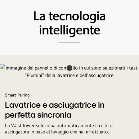
accanto
a
due
lavatrici
bianche
di
1700mm
e
La
una
tecnologia
silhouette
intelligente
Metti
umana
il
per
video
confronto.
Smart Pairing
in
Lavatrice e asciugatrice in
pausa.
perfetta sincronia
La WashTower seleziona automaticamente il ciclo di
asciugatura in base al lavaggio che hai effettuato.