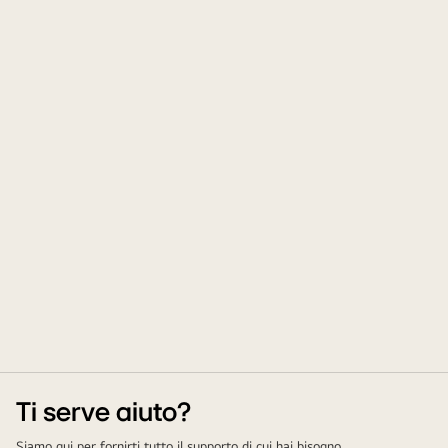
Ti serve aiuto?
Siamo qui per fornirti tutto il supporto di cui hai bisogno.