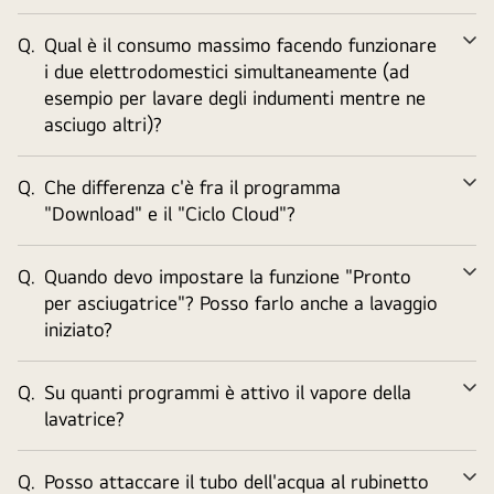
Q.
Qual è il consumo massimo facendo funzionare
Ve
i due elettrodomestici simultaneamente (ad
tu
esempio per lavare degli indumenti mentre ne
asciugo altri)?
Q.
Che differenza c'è fra il programma
Ve
"Download" e il "Ciclo Cloud"?
tu
Q.
Quando devo impostare la funzione "Pronto
Ve
per asciugatrice"? Posso farlo anche a lavaggio
tu
iniziato?
Q.
Su quanti programmi è attivo il vapore della
Ve
lavatrice?
tu
Q.
Posso attaccare il tubo dell'acqua al rubinetto
Ve