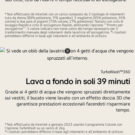
a
un
*Test effettuato da Intertek con un carico composto da 3 tipologie di indumenti:
prodotto
tuta da donna (89% poliestere, 11% spandex), 3 magliette (65% poliestere, 35%
cotone) e due paia di pigiami (73% cotone, 27% poliestere). Testato con ciclo di
o
lavaggio Rapido e ciclo di asciugatura Rapido, abilitando l'opzione ""Pronto per
asciugatrice"". Il valore indicato non tiene conto del tempo necessario per il
servizio
trasferimento manuale degli indumenti dalla lavatrice all'asciugatrice. *I risultati
potrebbero differire in base agli indumenti e all'ambiente di utilizzo.
che
aumenta
l'efficienza.
Metti
il
video
TurboWash™360
in
Lava a fondo in soli 39 minuti
pausa.
Grazie ai 4 getti di acqua che vengono spruzzati direttamente
sui vestiti, il bucato viene lavato con un effetto doccia 3D che
garantisce prestazioni eccezionali facendoti risparmiare
tempo.
*Test effettuato da Intertek a gennaio 2023 usando il programma Cotone con
l'opzione TurboWash su un carico di 2kg.
*I risultati potrebbero differire in base agli indumenti e all'ambiente di utilizzo.