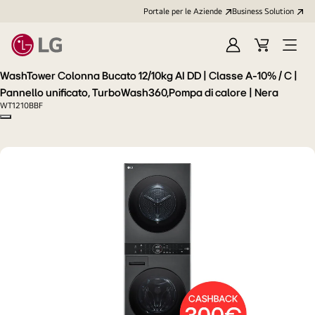
Portale per le Aziende
Business Solution
Accedi
Cart
Open
/
Menu
WashTower Colonna Bucato 12/10kg AI DD | Classe A-10% / C |
Registrati
Pannello unificato, TurboWash360,Pompa di calore | Nera
WT1210BBF
Copy model name