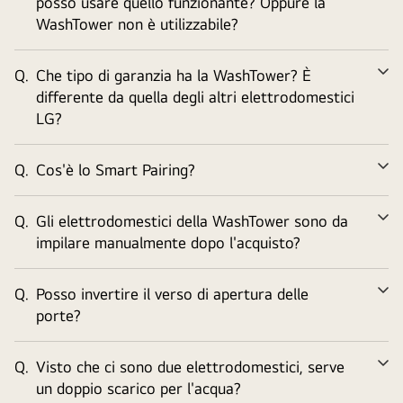
posso usare quello funzionante? Oppure la
tu
WashTower non è utilizzabile?
Q.
Che tipo di garanzia ha la WashTower? È
Ve
differente da quella degli altri elettrodomestici
tu
LG?
Q.
Cos'è lo Smart Pairing?
Ve
tu
Q.
Gli elettrodomestici della WashTower sono da
Ve
impilare manualmente dopo l'acquisto?
tu
Q.
Posso invertire il verso di apertura delle
Ve
porte?
tu
Q.
Visto che ci sono due elettrodomestici, serve
Ve
un doppio scarico per l'acqua?
tu