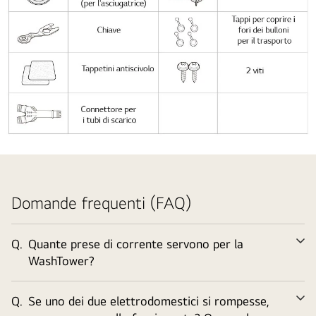
in
un
armadio
di
una
casa
moderna.
Lista
di
accessori
Domande frequenti (FAQ)
per
l'installazione
Q.
Quante prese di corrente servono per la
Ve
WashTower?
tu
Q.
Se uno dei due elettrodomestici si rompesse,
Ve