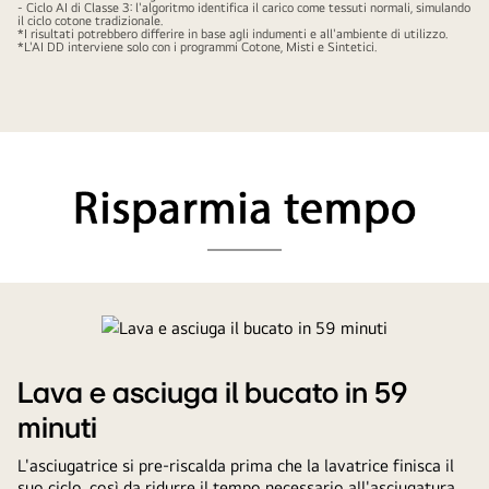
- Ciclo AI di Classe 3: l'algoritmo identifica il carico come tessuti normali, simulando
il ciclo cotone tradizionale.
*I risultati potrebbero differire in base agli indumenti e all'ambiente di utilizzo.
*L'AI DD interviene solo con i programmi Cotone, Misti e Sintetici.
Risparmia
tempo
scritto
in
Lava e asciuga il bucato in 59
nero,
minuti
probabilmente
si
L'asciugatrice si pre-riscalda prima che la lavatrice finisca il
riferisce
suo ciclo, così da ridurre il tempo necessario all'asciugatura.