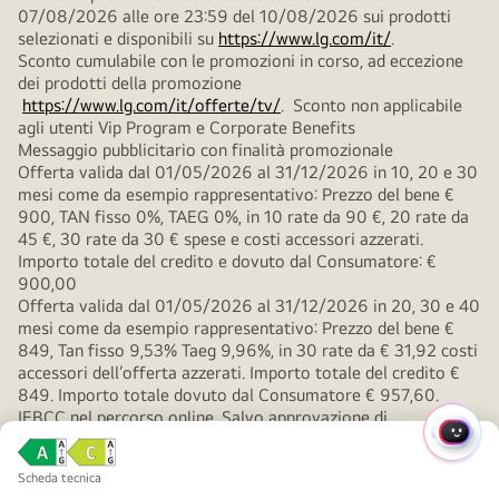
07/08/2026 alle ore 23:59 del 10/08/2026 sui prodotti
selezionati e disponibili su
https://www.lg.com/it/
.
Sconto cumulabile con le promozioni in corso, ad eccezione
dei prodotti della promozione
https://www.lg.com/it/offerte/tv/
. Sconto non applicabile
agli utenti Vip Program e Corporate Benefits
Messaggio pubblicitario con finalità promozionale
Offerta valida dal 01/05/2026 al 31/12/2026 in 10, 20 e 30
mesi come da esempio rappresentativo: Prezzo del bene €
900, TAN fisso 0%, TAEG 0%, in 10 rate da 90 €, 20 rate da
45 €, 30 rate da 30 € spese e costi accessori azzerati.
Importo totale del credito e dovuto dal Consumatore: €
900,00
Offerta valida dal 01/05/2026 al 31/12/2026 in 20, 30 e 40
mesi come da esempio rappresentativo: Prezzo del bene €
849, Tan fisso 9,53% Taeg 9,96%, in 30 rate da € 31,92 costi
accessori dell’offerta azzerati. Importo totale del credito €
849. Importo totale dovuto dal Consumatore € 957,60.
IEBCC nel percorso online. Salvo approvazione di
Findomestic Banca S.p.A. per cui LG Electronics Italia S.p.A.
MENU
opera quale intermediario del credito, non in esclusiva.
RAPI
Classe
Classe
Scheda tecnica
energetica
energetica