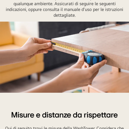
qualunque ambiente. Assicurati di seguire le seguenti
indicazioni, oppure consulta il manuale d'uso per le istruzioni
dettagliate.
Si
vede
qualcuno
Misure e distanze da rispettare
che
misura
Qui di seguito trovi le misure della WashTower. Considera che