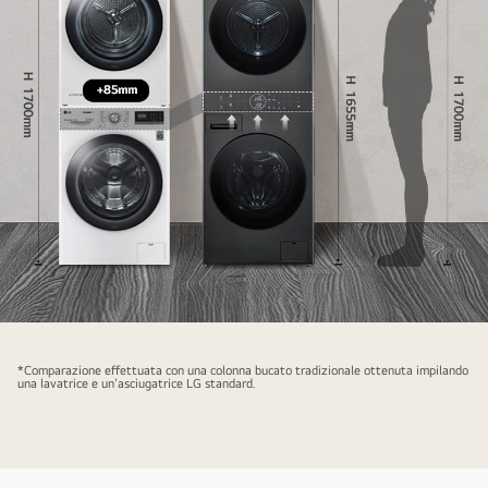
Lavatrice
nera
*Comparazione effettuata con una colonna bucato tradizionale ottenuta impilando
LG
una lavatrice e un'asciugatrice LG standard.
impilata,
alta
1655mm,