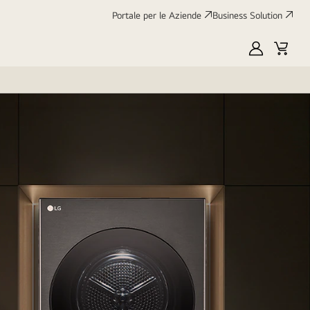
Portale per le Aziende
Business Solution
My
Cart
LG