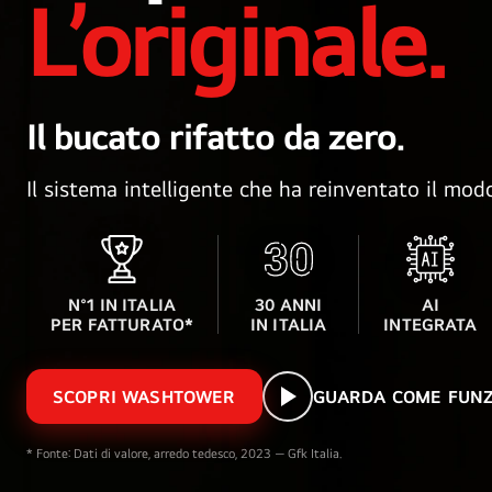
L’originale.
Il bucato rifatto da zero.
Il sistema intelligente che ha reinventato il modo
N°1 IN ITALIA
30 ANNI
AI
PER FATTURATO*
IN ITALIA
INTEGRATA
SCOPRI WASHTOWER
GUARDA COME FUN
* Fonte: Dati di valore, arredo tedesco, 2023 — Gfk Italia.