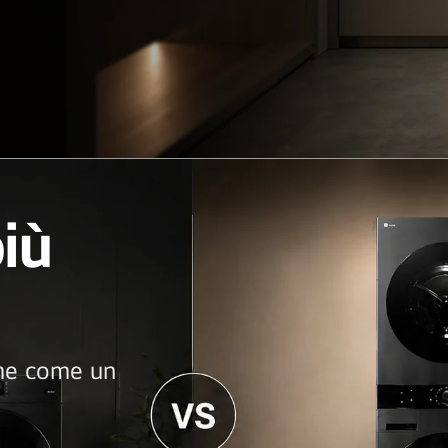
iù
eme come un