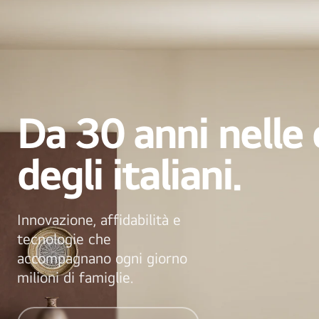
Da 30 anni nelle
degli italiani.
Innovazione, affidabilità e
tecnologie che
accompagnano ogni giorno
milioni di famiglie.