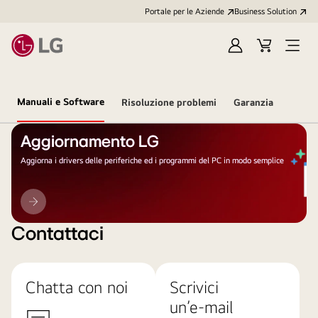
Portale per le Aziende
Business Solution
Accedi
Cart
Open
/
Menu
Registrati
Manuali e Software
Risoluzione problemi
Garanzia
Aggiornamento LG
Aggiorna i drivers delle periferiche ed i programmi del PC in modo semplice
Aggiornamento
LG
Contattaci
Chatta con noi
Scrivici
un’e-mail