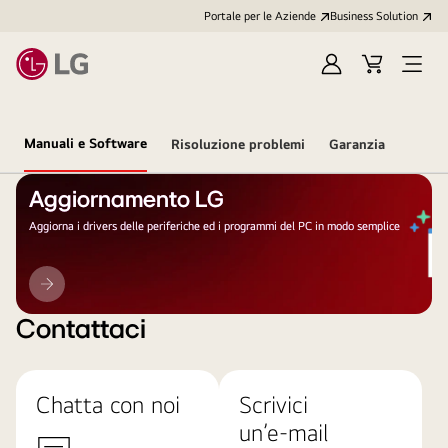
Portale per le Aziende
Business Solution
Accedi
Cart
Open
/
Menu
Registrati
Manuali e Software
Risoluzione problemi
Garanzia
Aggiornamento LG
Aggiorna i drivers delle periferiche ed i programmi del PC in modo semplice
Aggiornamento
LG
Contattaci
Chatta con noi
Scrivici
un’e-mail