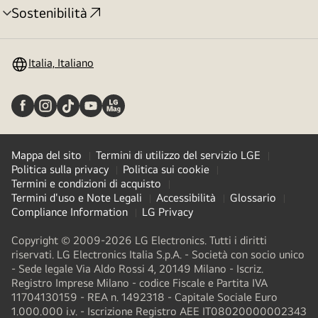
Sostenibilità
Attivazione
menu
Italia, Italiano
Mappa del sito
Termini di utilizzo del servizio LGE
Politica sulla privacy
Politica sui cookie
Termini e condizioni di acquisto
Termini d'uso e Note Legali
Accessibilità
Glossario
Compliance Information
LG Privacy
Copyright © 2009-2026 LG Electronics. Tutti i diritti
riservati. LG Electronics Italia S.p.A. - Società con socio unico
- Sede legale Via Aldo Rossi 4, 20149 Milano - Iscriz.
Registro Imprese Milano - codice Fiscale e Partita IVA
11704130159 - REA n. 1492318 - Capitale Sociale Euro
1.000.000 i.v. - Iscrizione Registro AEE IT08020000002343​