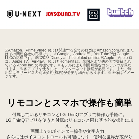
VOD
※Amazon、Prime Video および関連する全てのロゴは Amazon.com,Inc. また
はその関連会社の商標です。※Google、Android™、YouTube™はGoogle
LLCの商標です。※©2023 Disney and its related entities ※Apple、Apple ロ
ゴ、Apple TV、AirPlay、および HomeKit は、米国および他の国で登録され
ている Apple Inc. の商標です。※モデルにより利用可能なコンテンツが異な
ります。※各アプリを使うには、インターネット接続が必要です。またご利
用には各サービスの別途契約(有料)が必要な場合があります。※画像はイメー
ジです。
リモコンとスマホで操作も簡単
付属しているリモコンとLG ThinQアプリで操作も手軽に。
LG ThinQアプリを使うと付属のリモコンと同じ基本的な操作に加
え、
画面上でのポインター操作や文字入力、
さらにはボイスコントロールも可能になり、便利な世界が広がり