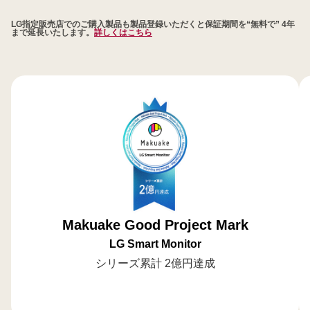
員
LG指定販売店でのご購入製品も製品登録いただくと保証期間を“無料で” 4年
様
まで延長いたします。
詳しくはこちら
限
定
LG
公
式
オ
ン
ラ
イ
ン
シ
Makuake Good Project Mark
ョ
ッ
LG Smart Monitor
プ
シリーズ累計 2億円達成
で
ご
購