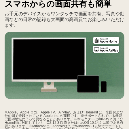
スマホからの画面共有も簡単
お手元のデバイスからワンタッチで画面を共有。写真や動
画などの日常の記録も大画面の高画質でお楽しみいただけ
ます。
※Apple、Apple ロゴ、Apple TV、AirPlay、および HomeKit は、米国および
他の国で登録されている Apple Inc. の商標です。※サポートされている機能
は国や地域によって異なることがあります。※本モニターはAirPlay 2 および
HomeKitに対応しており、iOS 12.3 以降またはmacOS 10.14.5 以降である必
要があります。※Miracastは、AndroidまたはWindows8.1以降でサポートし