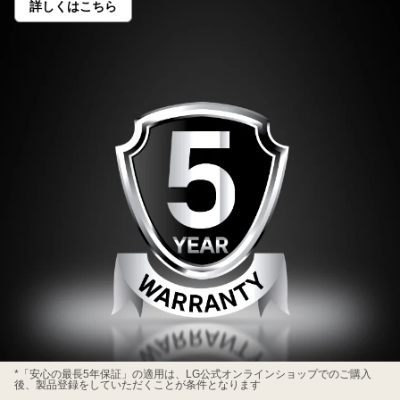
詳しくはこちら
安
心
の
最
長
5
年
保
証
<sup>*
</sup>
LG
*「安心の最長5年保証」の適用は、LG公式オンラインショップでのご購入
後、製品登録をしていただくことが条件となります
会