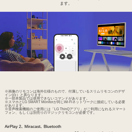
ます。
動
動
画
画
を
を
再
一
生
時
※画像のリモコンは海外仕様のもので、付属しているスリムリモコンのデザ
イン(白）と異なります。
す
停
※一部本製品では使用できないコマンドがあります。
※スマホとLG SMART Monitorが同じWi-Fiネットワークに接続している必要
る
止
があります。
※音声検索機能のご使用には「LG ThinQアプリ」がご利用になれるスマート
す
フォン、もしくは別売りのマジックリモコンが必要です。
る
AirPlay 2､ Miracast､ Bluetooth