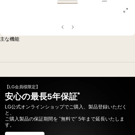
ope
gall
pop
前
次
の
の
主な機能
ス
ス
ラ
ラ
イ
イ
ド
ド
【LG会員様限定】
*
安心の最長5年保証
LG公式オンラインショップでご購入、製品登録いただく
と、
ご購入製品の保証期間を "無料で" 5年まで延長いたしま
す。