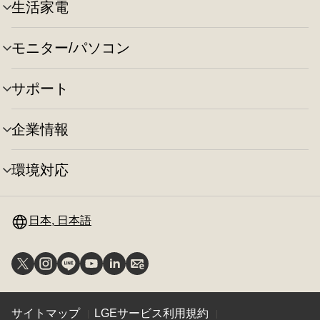
ュ
切
生活家電
メ
ー
り
ニ
の
替
ュ
切
え
モニター/パソコン
メ
ー
り
ニ
の
替
ュ
切
え
サポート
メ
ー
り
ニ
の
替
ュ
切
え
企業情報
メ
ー
り
ニ
の
替
ュ
切
え
環境対応
メ
ー
り
ニ
の
替
ュ
切
え
ー
日本, 日本語
り
の
替
切
え
り
替
え
サイトマップ
LGEサービス利用規約