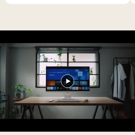
入
の
全
製
品
の
保
証
期
間
を
動
5
画
年
を
ま
再
で
生
延
す
長
る