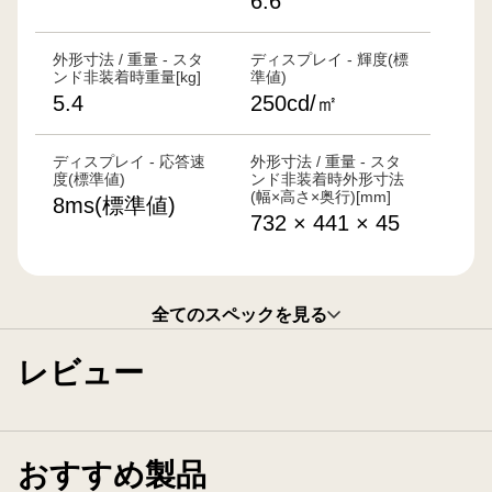
6.6
外形寸法 / 重量 - スタ
ディスプレイ - 輝度(標
ンド非装着時重量[kg]
準値)
5.4
250cd/㎡
ディスプレイ - 応答速
外形寸法 / 重量 - スタ
度(標準値)
ンド非装着時外形寸法
(幅×高さ×奥行)[mm]
8ms(標準値)
732 × 441 × 45
全てのスペックを見る
レビュー
おすすめ製品