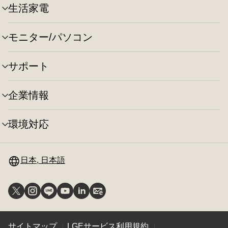
ュ
切
生活家電
メ
ー
り
ニ
の
替
ュ
切
え
モニター/パソコン
メ
ー
り
ニ
の
替
ュ
切
え
サポート
メ
ー
り
ニ
の
替
ュ
切
え
企業情報
メ
ー
り
ニ
の
替
ュ
切
え
環境対応
メ
ー
り
ニ
の
替
ュ
切
え
ー
日本, 日本語
り
の
替
切
え
り
替
え
サイトマップ
LGEサービス利用規約