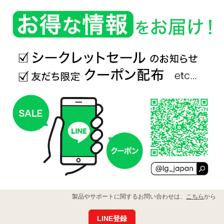
イ
ン
シ
ョ
ッ
プ
で
ご
購
入
の
全
製
品
の
保
LG
製品やサポートに関するお問い合わせは、
こちら
から
証
公
期
式
LINE登録