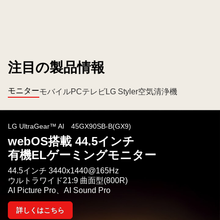
注目の製品情報
モニター
モバイルPC
テレビ
LG Styler
空気清浄機
LG UltraGear™ AI 45GX90SB-B(GX9)
webOS搭載 44.5インチ
有機ELゲーミングモニター
44.5インチ 3440x1440@165Hz
ウルトラワイド21:9 曲面型(800R)
AI Picture Pro、AI Sound Pro
詳しくはこちら
webOS
搭