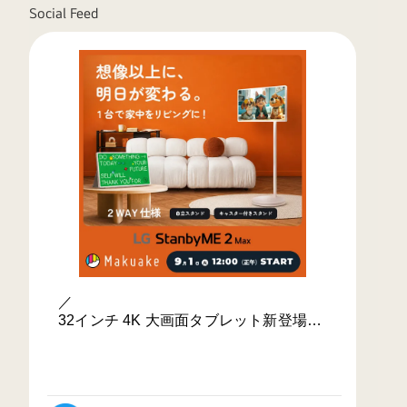
／
32インチ 4K 大画面タブレット新登場🎉
Makuakeで9/1火より先行販売決定！
＼
想像以上に、明日が変わる。