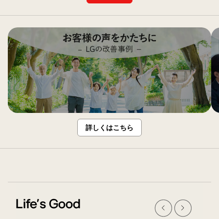
間
LINE
を
友
5
だ
年
ち
ま
募
で
集
延
中！
長
詳しくはこちら
Prev
Next