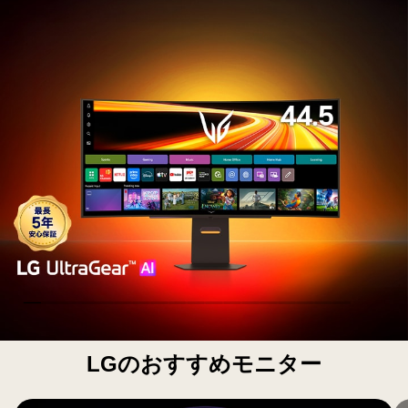
載
44.5
イ
ン
チ
<br>
有
機
EL
ゲ
ー
ミ
ン
グ
モ
ニ
タ
ー
webOS
LGのおすすめモニター
搭
載