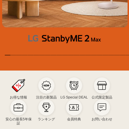
LG
StanbyME
2
Max
お得な情報
注目の新製品
LG Special DEAL
公式限定製品
安心の最長5年保
ランキング
会員特典
お問い合わせ
証