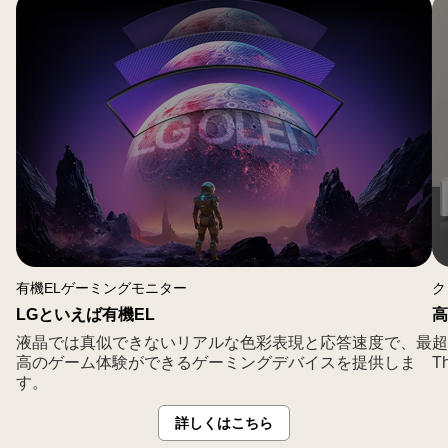
44.5
イ
ン
チ
有
機
EL
ゲ
ー
ミ
ン
グ
有機ELゲーミングモニター
ク
モ
LGといえば有機EL
高
ニ
液晶では真似できないリアルな色彩表現と応答速度で、最
超
タ
高のゲーム体験ができるゲーミングデバイスを提供しま
Th
ー
す。
詳しくはこちら