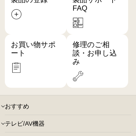
FAQ
お買い物サポ
修理のご相
ート
談・お申し込
み
おすすめ
メ
ニ
ュ
テレビ/AV機器
メ
ー
ニ
の