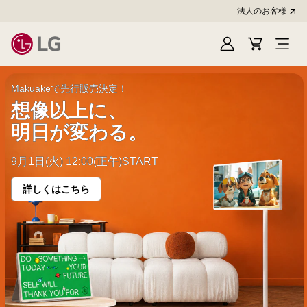
法人のお客様
Sign
Cart
In
LG
Makuakeで先行販売決定！
想像以上に、
明日が変わる。
9月1日(火) 12:00(正午)START
詳しくはこちら
想
像
以
上
に、
<br>
明
日
が
変
わ
る。