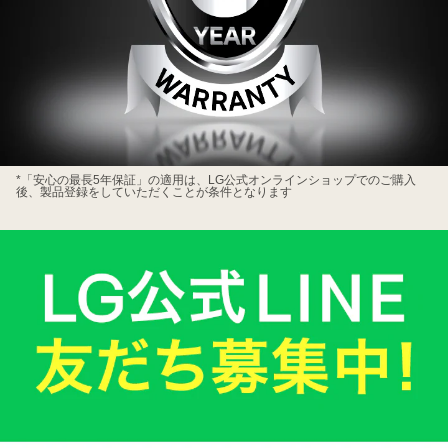
LG
*「安心の最長5年保証」の適用は、LG公式オンラインショップでのご購入
後、製品登録をしていただくことが条件となります
会
員
様
限
定
LG
公
式
オ
ン
ラ