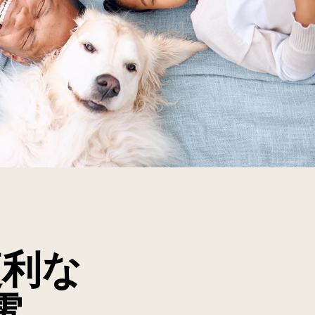
便利な
電