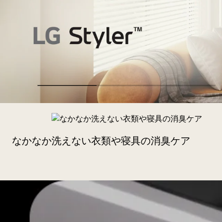
Styler™
最
新
モ
なかなか洗えない衣類や寝具の消臭ケア
デ
ル
LG
Styler™
12
月
18