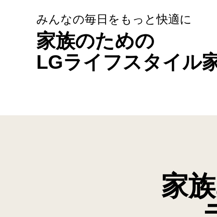
みんなの毎日をもっと快適に
家族のための
LGライフスタイル
み
ん
な
の
毎
家族
日
を
も
っ