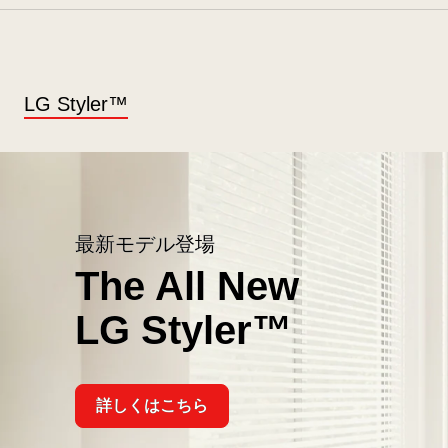
LG Styler™
最新モデル登場
The All New
LG Styler™
詳しくはこちら
The
All
New<br>LG