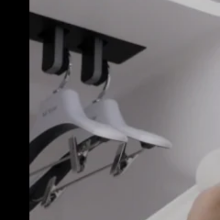
日
予
約
販
売
開
始！