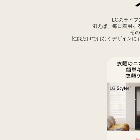
と
快
LGのライ
適
例えば、毎日着用する
に。
その
家
性能だけではなくデザインに
族
の
た
め
の
LG
ラ
イ
フ
ス
タ
イ
ル