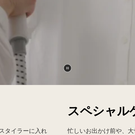
動
画
を
一
時
スペシャル
停
止
す
スタイラーに入れ
忙しいお出かけ前や、大
る