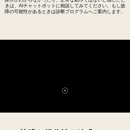
る
immersed
きは、AIチャットボットに相談してみてください。もし故
が
障の可能性があるときは診断プログラムへご案内します。
in
向
the
上
vivid
し
detail.
た
こ
と
を
示
し
て
い
る。
動
画
を
一
時