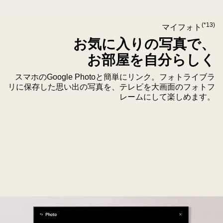
最
お
大
(*13)
マイフォト
部
60Hz、
屋
お気に入りの写真で、
VRR、
を
ALLM、
お部屋を自分らしく
彩
HGiG、
る
スマホのGoogle Photoと簡単にリンク。フォトライブラ
GeForce
リに保存した思い出の写真を、テレビを大画面のフォトフ
BGM
NOW
レームにして楽しめます。
プ
に
レ
対
イ
応
ヤ
し
ー
て
い
ま
す。