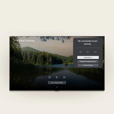
で
よ
り
滑
ら
か
な
動
き
を
強
調
し
て
い
ま
す。
ま
た、