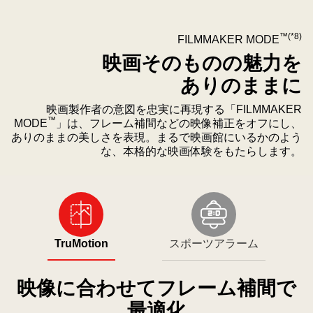
ジ
Hub
保
を
™(*8)
FILMMAKER MODE
護、
搭
映画そのものの魅力を
LG
載
ありのままに
Shield
し
に
て
映画製作者の意図を忠実に再現する「FILMMAKER
よ
い
™
MODE
」は、フレーム補間などの映像補正をオフにし、
る
る。
ありのままの美しさを表現。まるで映画館にいるかのよう
webOS
リ
な、本格的な映画体験をもたらします。
保
モ
LG
護
コ
QNED
を
ン
AI
表
の
QNED70
し
上
TruMotion
スポーツアラーム
Mini
て
部
LED
い
に
が
映像に合わせてフレーム補間で
る。
配
ス
置
最適化