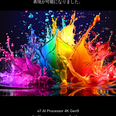
表現が可能になりました。
が
明
る
い
リ
ビ
ン
グ
に
壁
掛
け
で
設
置
さ
Dynamic
れ、
QNED
鮮
α7 AI Processor 4K Gen9
Color