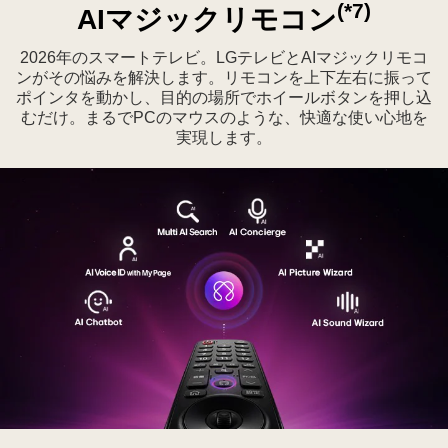
す
Protection
(*7)
AIマジックリモコン
る
が、
webOS
黄
2026年のスマートテレビ。LGテレビとAIマジックリモコ
の
ンがその悩みを解決します。リモコンを上下左右に振って
色
ポインタを動かし、目的の場所でホイールボタンを押し込
保
の
むだけ。まるでPCのマウスのような、快適な使い心地を
護
背
実現します。
を
景
強
に
調
4
し
つ
て
の
い
保
る。
護
CES
ア
Innovation
イ
Awards
コ
2026
ン
Honoree
で
バ
示
LG