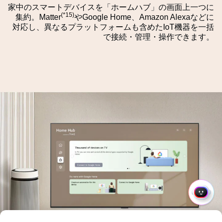
す
り
家中のスマートデバイスを「ホームハブ」の画面上一つに
(*15)
る
集約。Matter
やGoogle Home、Amazon Alexaなどに
替
対応し、異なるプラットフォームも含めたIoT機器を一括
え
で接続・管理・操作できます。
が
オ
ン
に
な
っ
て
い
る。
ク
イ
ッ