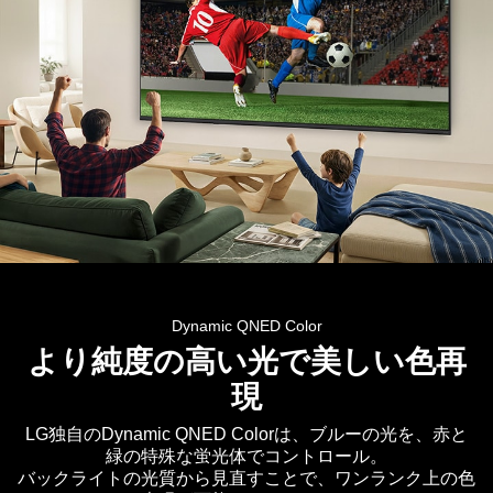
LG
QNED
Dynamic QNED Color
AI
QNED70
より純度の高い光で美しい色再
Mini
現
LED
Ultra
LG独自のDynamic QNED Colorは、ブルーの光を、赤と
緑の特殊な蛍光体でコントロール。
Big
バックライトの光質から見直すことで、ワンランク上の色
TV