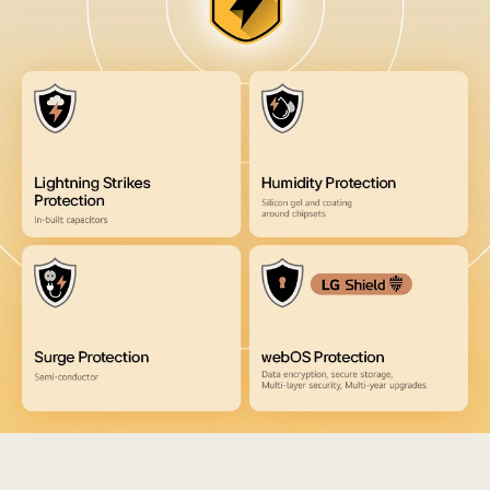
デ
ー
タ
セ
キ
ュ
リ
テ
ィ、
シ
ス
テ
ム
整
合
性
に
LG
対
Quad