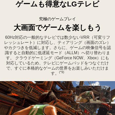
ゲームも得意なLGテレビ
出
AI
さ
Voice
れ
ID
究極のゲームプレイ
た
with
大画面でゲームを楽しもう
映
My
像
Page、
60Hz対応の一般的なテレビでは数少ないVRR（可変リフ
を
AI
レッシュレート）に対応し、ティアリング（画面のズレ）
編
Chatbot、
やカクつきを低減します。さらに、ゲームの映像信号を認
識すると自動的に低遅延モード（ALLM）へ切り替わりま
集
AI
す。 クラウドゲーミング（GeForce NOW、Xbox）にも
し
Picture
対応しているため、テレビにゲームパッドをつなぐだけ
な
Wizard、
で、すぐに本格的なゲームの世界をお楽しみいただけま
が
AI
(*9)
す。
ら
Sound
操
Wizard
作
の
パ
ラ
ネ
ベ
ル
ル
で
が