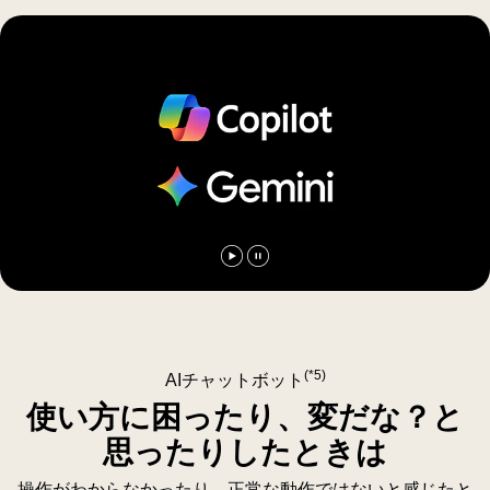
fish,
ー
体
as
ジ
験
AI
の
を
upscales
鮮
提
every
明
供
frame
さ
す
toward
が
る。
4K
増
quality,
し、
then
コ
zooms
ン
動
動
out
ト
画
画
to
ラ
を
を
reveal
ス
再
一
(*5)
a
AIチャットボット
ト
生
時
child
と
使い方に困ったり、変だな？と
す
停
watching
奥
る
止
思ったりしたときは
up
行
す
close,
き
操作がわからなかったり、正常な動作ではないと感じたと