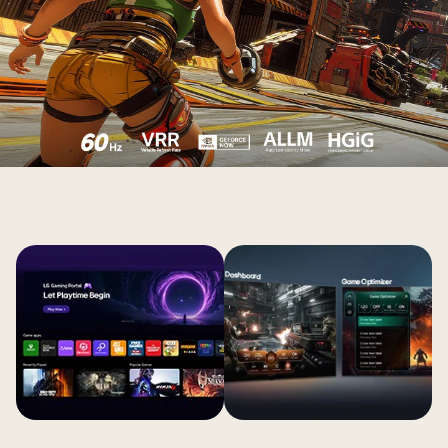
作
配
業
置
し
さ
て
れ
い
て
る。
い
左
る。
LG
下
QNED
に
AI
FILMMAKER
QNED70
MODE
Mini
の
LED
ロ
は、
ゴ
究
が
極
表
の
示
ゲ
さ
ー