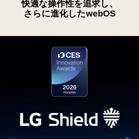
快適な操作性を追求し、
停
止
さらに進化したwebOS
す
る