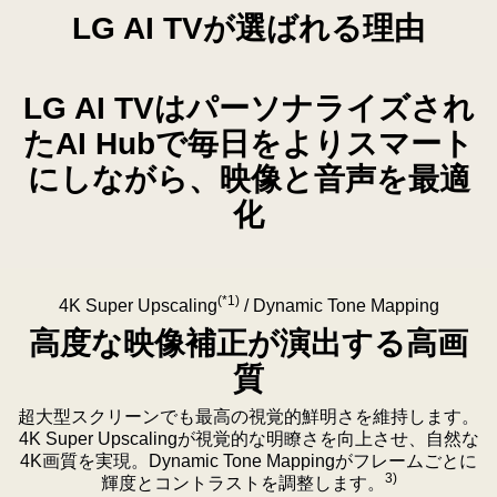
リ
AI
な
LG AI TVが選ばれる理由
ー
QNED70
め
ン
Mini
ら
に
LED
か
LG AI TVはパーソナライズされ
迫
の
な
たAI Hubで毎日をよりスマート
力
第
多
あ
にしながら、映像と音声を最適
9
色
る
世
の
化
サ
代
絵
ッ
alpha
の
カ
7
具
(*1)
ー
4K Super Upscaling
/ Dynamic Tone Mapping
AI
の
の
プ
よ
高度な映像補正が演出する高画
映
ロ
う
質
像
セ
な
を
ッ
動
超大型スクリーンでも最高の視覚的鮮明さを維持します。
映
4K Super Upscalingが視覚的な明瞭さを向上させ、自然な
サ
き
4K画質を実現。Dynamic Tone Mappingがフレームごとに
し
ー
で
3)
輝度とコントラストを調整します。
出
4K
満