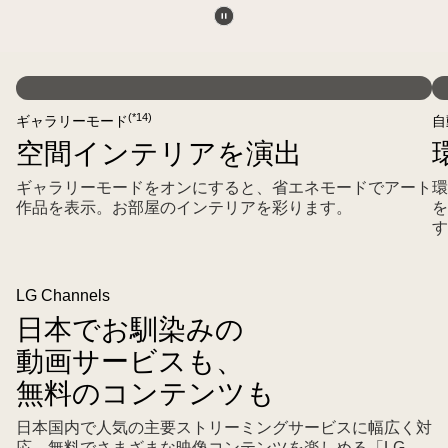
し
動
て
LG
画
い
動
動
Mini
を
る。
画
画
RGB
一
一
を
を
(*14)
ギャラリーモード
自
evo
時
方
再
一
空間インテリアを演出
AI
停
ス
生
時
MRGB9M
止
マ
す
停
ギャラリーモードをオンにすると、省エネモードでアート
環
shows
す
作品を表示。お部屋のインテリアを彩ります。
を
ー
る
止
す
a
る
ト
す
Google
フ
る
Photos
ォ
LG Channels
grid
ン
日本でお馴染みの
of
に
family
は
動画サービスも、
snapshots,
ア
無料のコンテンツも
while
ル
a
バ
日本国内で人気の主要ストリーミングサービスに幅広く対
phone
応。無料でさまざまな映像コンテンツを楽しめる「LG