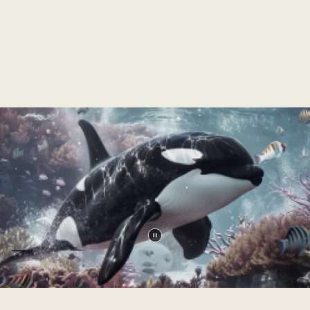
す。
が、
た
ソ
黄
し、
フ
色
生
ァ
い
き
に
回
生
座
路
き
っ
基
と
た
板
し
家
の
た
族
中
色
が
央
彩
同
で
表
時
輝
現
に
き
と
歓
を
100%
動
声
放
カ
画
を
つ。
ラ
を
上
LG
よ
ー
一