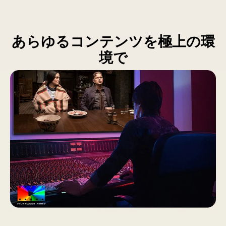
ッ
さ
QNED
ジ
れ
AI
も
る。
QNED70
あらゆるコンテンツを極上の環
表
各
Mini
境で
示
ア
LED
さ
イ
は、
れ
コ
パ
て
ン
ー
い
は、
ソ
る。
落
ナ
雷
ラ
保
イ
護、
ズ
湿
を
気
実
保
現
護、
す
サ
る
ー
AI