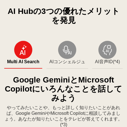
げ
QNED
り
ボ
時
る。
evo
ス
リ
AI Hubの3つの優れたメリット
停
AI
マ
ュ
止
を発見
QNED80
ー
ー
す
Mini
ト
ム
る
LED
で
を
with
強
実
4K
力
現
Super
な
し
Multi AI Search
AIコンシェルジュ
AI音声ID(*4)
Upscaling
AI
て、
shows
処
ダ
an
理
イ
Google GeminiとMicrosoft
orca
に
ナ
Copilotにいろんなことを話して
swimming
よ
ミ
over
みよう
っ
ッ
a
て、
ク
やってみたいことや、もっと詳しく知りたいことがあれ
coral
4K
な
ば、Google GeminiやMicrosoft Copilotに相談してみまし
reef
イ
映
ょう。あなたが知りたいことをテレビが答えてくれます。
and
メ
像
(*3)