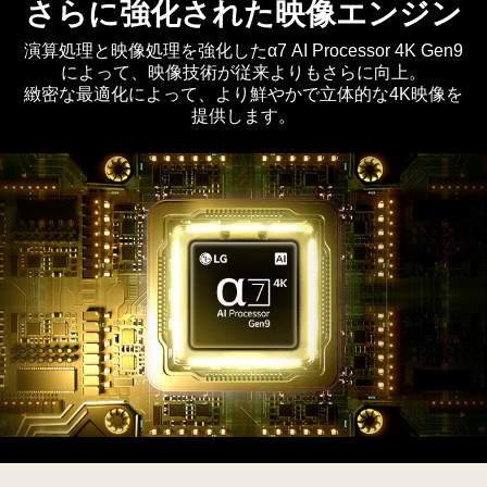
や
搭
さらに強化された映像エンジン
か
載
演算処理と映像処理を強化したα7 AI Processor 4K Gen9
な
の
によって、映像技術が従来よりもさらに向上。
色
LG
緻密な最適化によって、より鮮やかで立体的な4K映像を
彩
QNED
提供します。
と
AI
洗
QNED70
練
Mini
さ
LED
れ
が、
た
画
画
面
質
全
で
体
ワ
を
イ
鮮
ド
や
ス
LG
か
ク
QNED
で