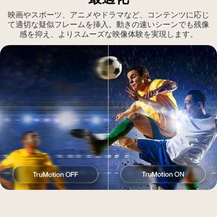
タ
さ
ジ
映画やスポーツ、アニメやドラマなど、コンテンツに応じ
れ
て適切な疑似フレームを挿入。動きの速いシーンでも残像
オ
た
感を抑え、よりスムーズな映像体験を実現します。
に
AI
設
ア
置
イ
さ
コ
れ
ン
て
を
い
囲
る。
む
監
よ
督
う
が
に、
画
Multi
面
AI
に
Search、
映
AI
し
Concierge、