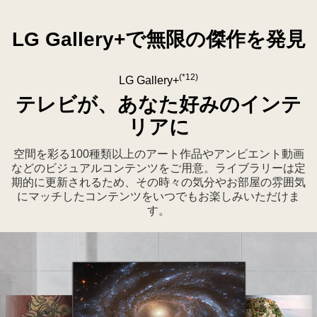
れ
ム
る。
プ
LG Gallery+で無限の傑作を発見
レ
イ
(*12)
向
LG Gallery+
け
テレビが、あなた好みのインテ
に、
リアに
ス
ピ
空間を彩る100種類以上のアート作品やアンビエント動画
ー
などのビジュアルコンテンツをご用意。ライブラリーは定
デ
期的に更新されるため、その時々の気分やお部屋の雰囲気
にマッチしたコンテンツをいつでもお楽しみいただけま
ィ
す。
ー
な
ア
ク
シ
ョ