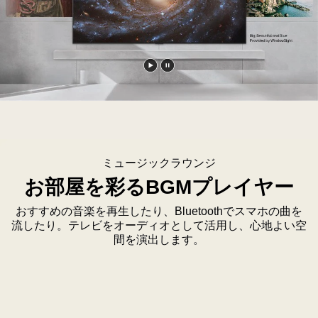
ン
ゲ
ー
ム
の
動
動
シ
画
画
ー
を
を
ン
再
一
を
生
時
表
ミュージックラウンジ
す
停
示
お部屋を彩るBGMプレイヤー
る
止
し、
す
比
おすすめの音楽を再生したり、Bluetoothでスマホの曲を
る
較
流したり。テレビをオーディオとして活用し、心地よい空
間を演出します。
イ
ン
セ
ッ
ト