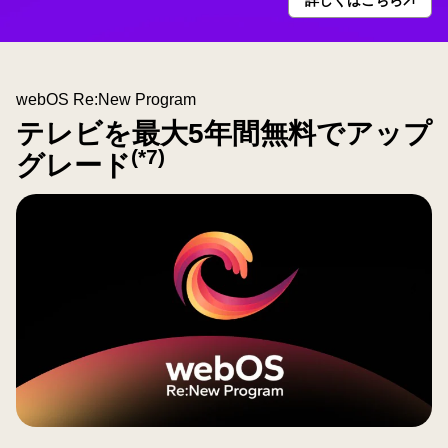
イ
ン
タ
ー
LG
ネ
ッ
Shield
ト
webOS Re:New Program
エ
に
接
ン
テレビを最大5年間無料でアップ
続
す
ブ
(*7)
グレード
る
レ
か
ら
ム
こ
そ
が、
<br>
確
セ
か
キ
な
安
ュ
心
を
リ
テ
ィ
ア
イ
コ