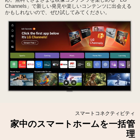
ム
Channels」で新しい発見や楽しいコンテンツに出会える
displays
リ
かもしれないので、ぜひ試してみてください。
an
ス
album
ト
list
が
with
表
the
示
Family
さ
Trip
れ、
album
家
toggle
族
switched
旅
on.
動
動
行
画
画
ア
を
を
ル
再
一
スマートコネクティビティ
バ
生
時
ム
家中のスマートホームを一括管
す
停
の
理
る
止
切