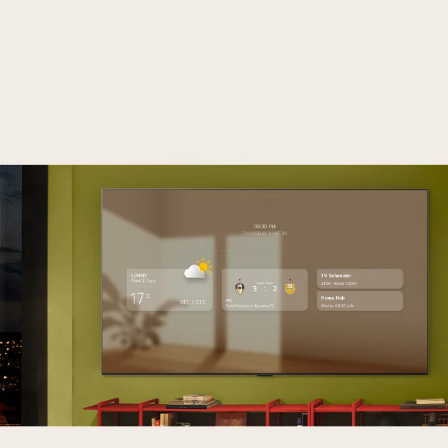
ト
の
家
族
ス
ナ
ッ
プ
シ
ョ
ッ
ト
を
グ
リ
ッ
ド
表
示