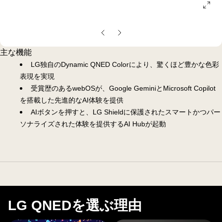
ope
gall
pop
前
次
の
の
主な機能
ス
ス
LG独自のDynamic QNED Colorにより、驚くほど豊かな色彩
ラ
ラ
表現を実現
イ
イ
受賞歴のあるwebOSが、Google GeminiとMicrosoft Copilot
ド
ド
を搭載した先進的なAI体験を提供
AIボタンを押すと、LG Shieldに保護されたスマートかつパー
ソナライズされた体験を提供するAI Hubが起動
LG QNEDを選ぶ理由