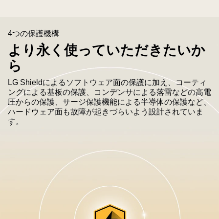
ン
と
共
4つの保護機構
に
より永く使っていただきたいか
暗
ら
い
背
LG Shieldによるソフトウェア面の保護に加え、コーティ
景
ングによる基板の保護、コンデンサによる落雷などの高電
に
圧からの保護、サージ保護機能による半導体の保護など、
表
ハードウェア面も故障が起きづらいよう設計されていま
す。
示
さ
れ、
プ
ラ
イ
バ
シ
ー、