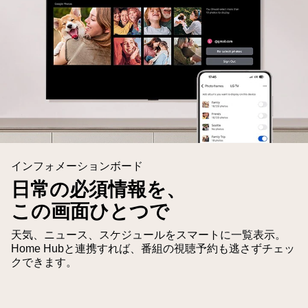
LG
インフォメーションボード
QNED
AI
日常の必須情報を、
QNED70
この画面ひとつで
Mini
LED
天気、ニュース、スケジュールをスマートに一覧表示。
Home Hubと連携すれば、番組の視聴予約も逃さずチェッ
が
クできます。
Google
フ
ォ