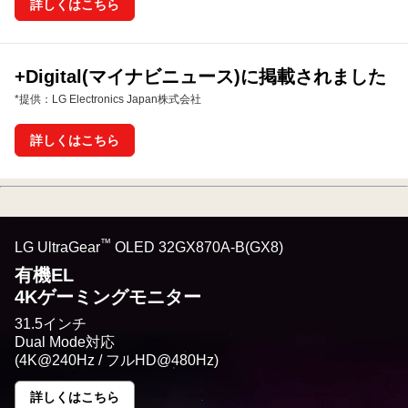
詳しくはこちら
+Digital(マイナビニュース)に掲載されました
*提供：LG Electronics Japan株式会社
詳しくはこちら
™
LG UltraGear
OLED 32GX870A-B(GX8)
有機EL
4Kゲーミングモニター
31.5インチ
Dual Mode対応
(4K@240Hz / フルHD@480Hz)
詳しくはこちら
有