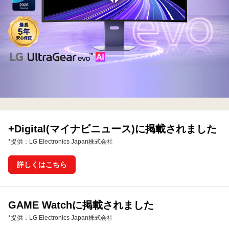
間
を
5
年
ま
で
延
長
+Digital(マイナビニュース)に掲載されました
*提供：LG Electronics Japan株式会社
詳しくはこちら
GAME Watchに掲載されました
*提供：LG Electronics Japan株式会社