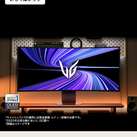
No.1<sup>*
</sup>
記
念
キ
ャ
ン
ペ
ー
ン
有