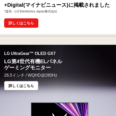
+Digital(マイナビニュース)に掲載されました
*提供：LG Electronics Japan株式会社
詳しくはこちら
LG UltraGear™ OLED GX7
LG第4世代有機ELパネル
ゲーミングモニター
26.5インチ / WQHD@280Hz
詳しくはこちら
LG
第
4
世
代
有
機
EL