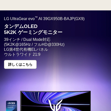
ラ
イ
ン
™
LG UltraGear evo
AI 39GX950B-BAJP(GX9)
シ
ョ
タンデムOLED
ッ
5K2K ゲーミングモニター
プ
39インチ / Dual Mode対応
で
(5K2K@165Hz / フルHD@330Hz)
ご
LG第4世代有機ELパネル
ウルトラワイド 21:9
購
入
詳しくはこちら
タ
の
ン
全
デ
ム
製
OLED<br>5K2K
ゲ
品
ー
ミ
の
ン
保
グ
モ
証
ニ
タ
期
ー