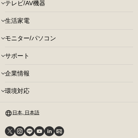
ュ
テレビ/AV機器
メ
ー
ニ
の
ュ
切
生活家電
メ
ー
り
ニ
の
替
ュ
切
え
モニター/パソコン
メ
ー
り
ニ
の
替
ュ
切
え
サポート
メ
ー
り
ニ
の
替
ュ
切
え
企業情報
メ
ー
り
ニ
の
替
ュ
切
え
環境対応
メ
ー
り
ニ
の
替
ュ
切
え
ー
日本, 日本語
り
の
替
切
え
り
替