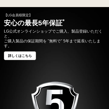
機
EL
【LG会員様限定】
ゲ
*
ー
安心の最長5年保証
ミ
LG公式オンラインショップでご購入、製品登録いただく
ン
と、
グ
ご購入製品の保証期間を "無料で" 5年まで延長いたしま
モ
す。
ニ
詳しくはこちら
タ
安
心
ー
の
最
No.1
長
記
5
年
念
保
証
キ
<sup>*
</sup>
ャ
ン
ペ
ー