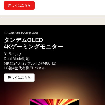
詳しくはこちら
32GX870B-BAJP(GX8)
タンデムOLED
4Kゲーミングモニター
31.5インチ
Dual Mode対応
(4K@240Hz / フルHD@480Hz)
LG第4世代有機ELパネル
詳しくはこちら
タ
ン
デ
ム
OLED<br>4K
ゲ
ー
ミ