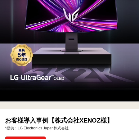
ー
ミ
ン
グ
モ
ニ
タ
ー
お客様導入事例【株式会社XENOZ様】
*提供：LG Electronics Japan株式会社