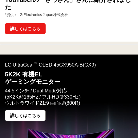
た
*提供：LG Electronics Japan株式会社
詳しくはこちら
™
LG UltraGear
OLED 45GX950A-B(GX9)
5K2K 有機EL
ゲーミングモニター
44.5インチ / Dual Mode対応
(5K2K@165Hz / フルHD＠330Hz）
ウルトラワイド21:9 曲面型(800R)
詳しくはこちら
5K2K
有
機
EL<br>
ゲ