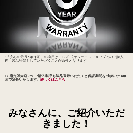
ン
LG
*「安心の最長5年保証」の適用は、LG公式オンラインショップでのご購入
後、製品登録をしていただくことが条件となります
会
員
LG指定販売店でのご購入製品も製品登録いただくと保証期間を“無料で” 4年
様
まで延長いたします。
詳しくはこちら
限
定
LG
公
みなさんに、ご紹介いただ
式
オ
きました！
ン