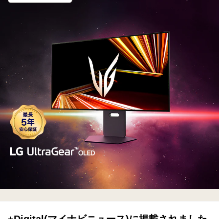
機
EL<br>4K
ゲ
ー
ミ
ン
グ
モ
ニ
タ
ー