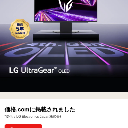
パ
ネ
ル
<br>
ゲ
ー
ミ
ン
グ
モ
ニ
タ
ー
価格.comに掲載されました
*提供：LG Electronics Japan株式会社